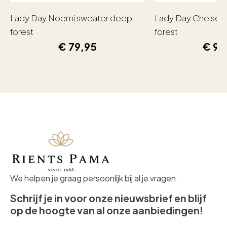
Lady Day Noemi sweater deep
Lady Day Chelsea
forest
forest
€
79,95
€
99
We helpen je graag persoonlijk bij al je vragen.
Schrijf je in voor onze nieuwsbrief en blijf
op de hoogte van al onze aanbiedingen!