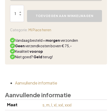
Mi
Piace
TOEVOEGEN AAN WINKELWAGEN
heren
travel
blouse
Categorie:
Mi Piace heren
kit
aantal
Vandaag besteld =
morgen
verzonden
Geen
verzendkosten boven € 75,-
Kwaliteit
voorop
Niet goed?
Geld
terug!
Aanvullende informatie
Aanvullende informatie
Maat
s
,
m
,
l
,
xl
,
xxl
,
xxxl