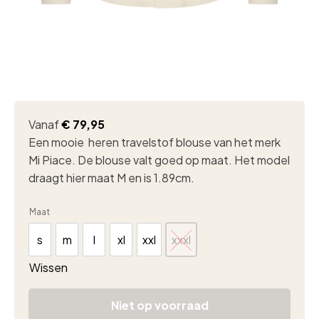
Vanaf
€
79,95
Een mooie heren travelstof blouse van het merk
Mi Piace. De blouse valt goed op maat. Het model
draagt hier maat M en is 1.89cm.
Maat
s
m
l
xl
xxl
xxxl
s
m
l
xl
xxl
xxxl
Wissen
Niet op voorraad