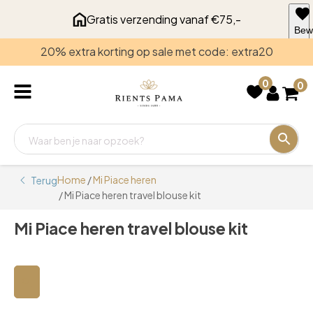
Gratis verzending vanaf €75,-
Bew
voo
20% extra korting op sale met code: extra20
late
0
0
Home
/
Mi Piace heren
Terug
/ Mi Piace heren travel blouse kit
Mi Piace heren travel blouse kit
🔍