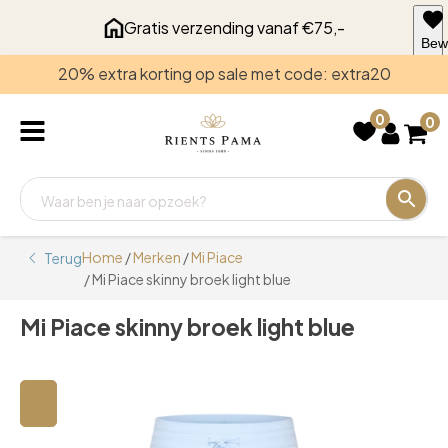
Gratis verzending vanaf €75,-
Bew
voo
20% extra korting op sale met code: extra20
late
0
0
Home
/
Merken
/
Mi Piace
Terug
/ Mi Piace skinny broek light blue
Mi Piace skinny broek light blue
🔍