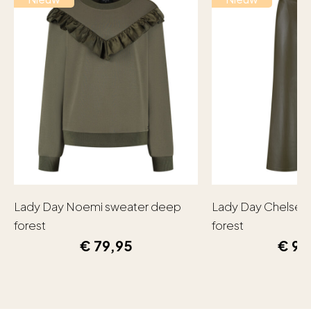
Lady Day Noemi sweater deep
Lady Day Chelsea
forest
forest
€
79,95
€
99