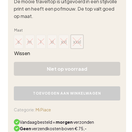
De mooie traveltop is uitgevoerd in een stijlvolle
print en heeft een pofmouw. De top valt goed
op maat.
Maat
s
m
l
xl
xxl
xxxl
s
m
l
xl
xxl
xxxl
Wissen
Niet op voorraad
Mi
Piace
TOEVOEGEN AAN WINKELWAGEN
top
swirly
print
Categorie:
Mi Piace
camel
aantal
Vandaag besteld =
morgen
verzonden
Geen
verzendkosten boven € 75,-