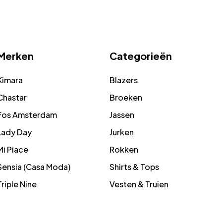
Merken
Categorieën
Kimara
Blazers
Chastar
Broeken
Fos Amsterdam
Jassen
Lady Day
Jurken
Mi Piace
Rokken
Sensia (Casa Moda)
Shirts & Tops
Triple Nine
Vesten & Truien