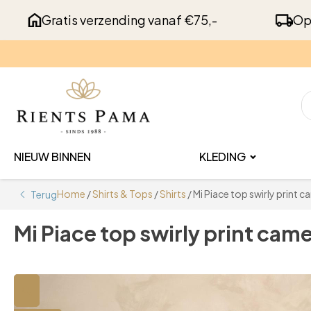
Gratis verzending vanaf €75,-
Op
NIEUW BINNEN
KLEDING
Home
/
Shirts & Tops
/
Shirts
/ Mi Piace top swirly print c
Terug
Mi Piace top swirly print came
🔍