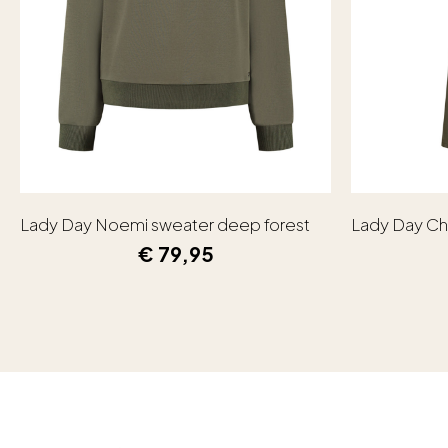
Lady Day Noemi sweater deep forest
Lady Day Ch
€
79,95