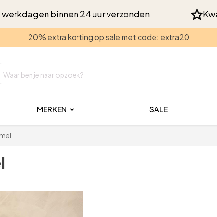
 werkdagen binnen 24 uur verzonden
Kwa
20% extra korting op sale met code: extra20
MERKEN
SALE
amel
l