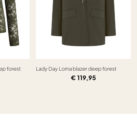
ep forest
Lady Day Lorna blazer deep forest
€
119,95