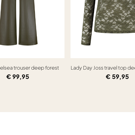
elsea trouser deep forest
Lady Day Joss travel top de
€
99,95
€
59,95