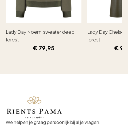
Lady Day Noemi sweater deep
Lady Day Chelsea
forest
forest
€
79,95
€
99
We helpen je graag persoonlijk bij al je vragen.