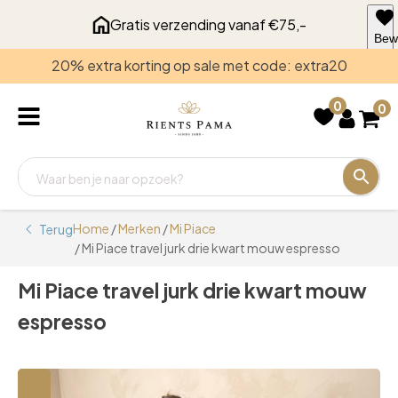
Gratis verzending vanaf €75,-
Bew
voo
20% extra korting op sale met code: extra20
late
0
0
Home
/
Merken
/
Mi Piace
Terug
/ Mi Piace travel jurk drie kwart mouw espresso
Mi Piace travel jurk drie kwart mouw
espresso
🔍