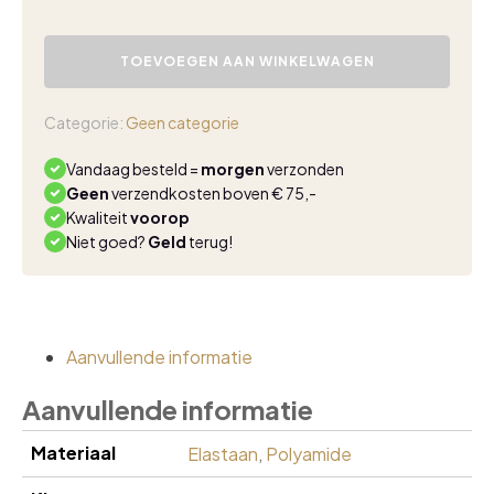
Mi
Piace
TOEVOEGEN AAN WINKELWAGEN
travel
jurk
drie
Categorie:
Geen categorie
kwart
mouw
Vandaag besteld =
morgen
verzonden
espresso
Geen
verzendkosten boven € 75,-
aantal
Kwaliteit
voorop
Niet goed?
Geld
terug!
Aanvullende informatie
Aanvullende informatie
Materiaal
Elastaan
,
Polyamide