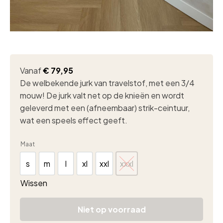
Vanaf
€
79,95
De welbekende jurk van travelstof, met een 3/4
mouw! De jurk valt net op de knieën en wordt
geleverd met een (afneembaar) strik-ceintuur,
wat een speels effect geeft.
Maat
s
m
l
xl
xxl
xxxl
s
m
l
xl
xxl
xxxl
Wissen
Niet op voorraad