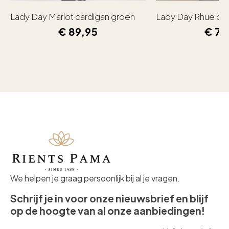
Lady Day Marlot cardigan groen
Lady Day Rhue bl
€
89,95
€
79
We helpen je graag persoonlijk bij al je vragen.
Schrijf je in voor onze nieuwsbrief en blijf
op de hoogte van al onze aanbiedingen!