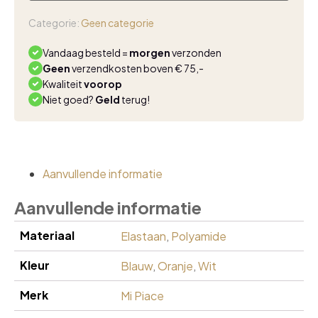
jurk
drie
Categorie:
Geen categorie
kwart
mouw
Vandaag besteld =
morgen
verzonden
latte
Geen
verzendkosten boven € 75,-
jeans
Kwaliteit
voorop
aantal
Niet goed?
Geld
terug!
Aanvullende informatie
Aanvullende informatie
Materiaal
Elastaan
,
Polyamide
Kleur
Blauw
,
Oranje
,
Wit
Merk
Mi Piace