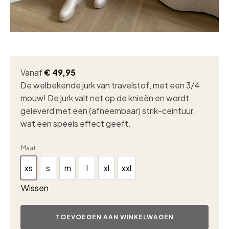
Vanaf
€
49,95
De welbekende jurk van travelstof, met een 3/4
mouw! De jurk valt net op de knieën en wordt
geleverd met een (afneembaar) strik-ceintuur,
wat een speels effect geeft.
Maat
xs
s
m
l
xl
xxl
xs
s
m
l
xl
xxl
Wissen
Mi
Piace
TOEVOEGEN AAN WINKELWAGEN
travel