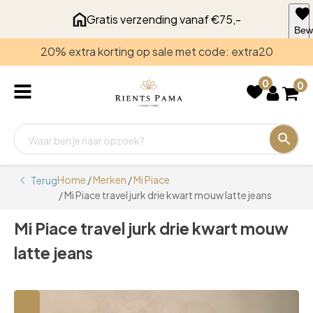
Gratis verzending vanaf €75,-
Bew
voo
20% extra korting op sale met code: extra20
late
0
0
Home
/
Merken
/
Mi Piace
Terug
/ Mi Piace travel jurk drie kwart mouw latte jeans
Mi Piace travel jurk drie kwart mouw
latte jeans
🔍