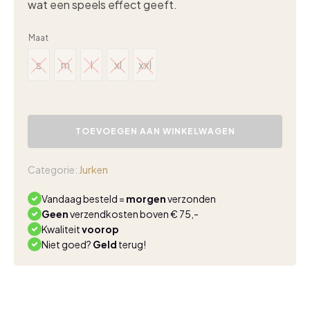
wat een speels effect geeft.
Maat
s
m
l
xl
xxl
s
m
l
xl
xxl
Mi
Piace
TOEVOEGEN AAN WINKELWAGEN
travel
jurk
drie
Categorie:
Jurken
kwart
mouw
Vandaag besteld =
morgen
verzonden
sand
Geen
verzendkosten boven € 75,-
aantal
Kwaliteit
voorop
Niet goed?
Geld
terug!