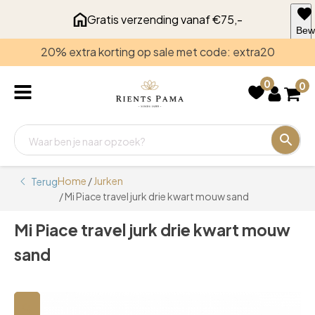
Gratis verzending vanaf €75,-
Bew
voo
20% extra korting op sale met code: extra20
late
0
0
Home
/
Jurken
Terug
/ Mi Piace travel jurk drie kwart mouw sand
Mi Piace travel jurk drie kwart mouw
sand
🔍