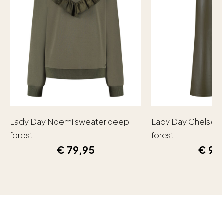
Lady Day Noemi sweater deep
Lady Day Chelsea
forest
forest
€
79,95
€
99