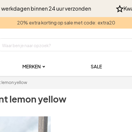
 werkdagen binnen 24 uur verzonden
Kwa
20% extra korting op sale met code: extra20
MERKEN
SALE
int lemon yellow
rint lemon yellow