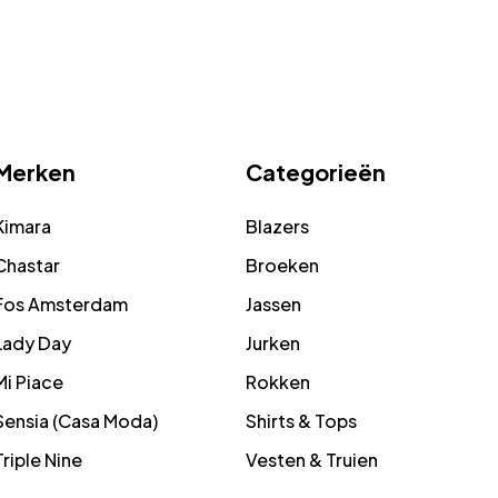
Merken
Categorieën
Kimara
Blazers
Chastar
Broeken
Fos Amsterdam
Jassen
Lady Day
Jurken
Mi Piace
Rokken
Sensia (Casa Moda)
Shirts & Tops
Triple Nine
Vesten & Truien