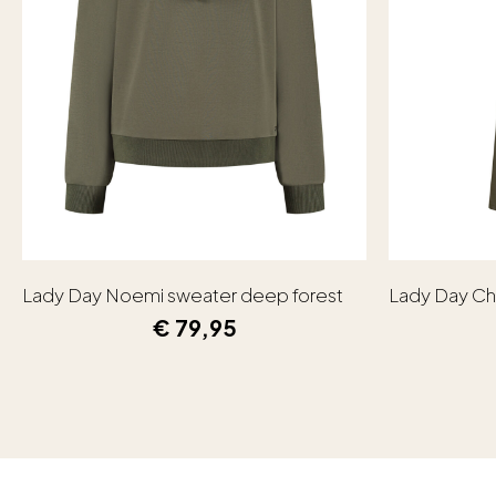
Lady Day Noemi sweater deep forest
Lady Day Ch
€
79,95