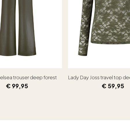
elsea trouser deep forest
Lady Day Joss travel top de
€
99,95
€
59,95