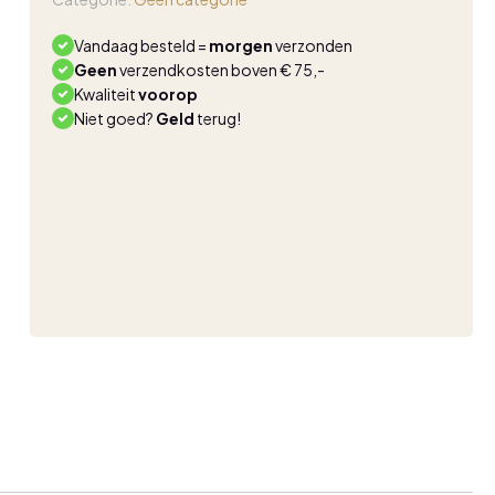
print
lemon
Vandaag besteld =
morgen
verzonden
yellow
Geen
verzendkosten boven € 75,-
aantal
Kwaliteit
voorop
Niet goed?
Geld
terug!