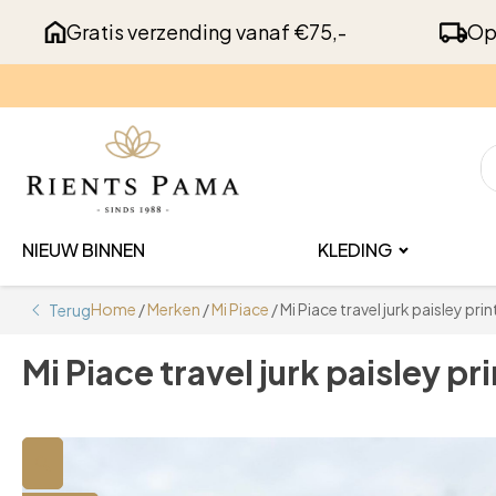
Gratis verzending vanaf €75,-
Op
NIEUW BINNEN
KLEDING
Home
/
Merken
/
Mi Piace
/ Mi Piace travel jurk paisley pr
Terug
Mi Piace travel jurk paisley p
🔍