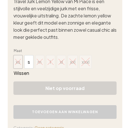
Travel Jurk Lemon Yellow van Mi Piace is een
stijlvolle en veelzijdige jurk met een frisse,
vrouwelijke uitstraling. De zachte lemon yellow
kleur geeft dit model een zonnige en elegante
look die perfect past binnen zowel casual chic als
meer geklede outfits.
Maat
xs
s
m
l
xl
xxl
xxxl
xs
s
m
l
xl
xxl
xxxl
Wissen
Niet op voorraad
Mi
Piace
TOEVOEGEN AAN WINKELWAGEN
travel
jurk
paisley
Categorie:
Geen categorie