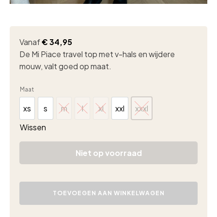
Vanaf
€
34,95
De Mi Piace travel top met v-hals en wijdere
mouw, valt goed op maat.
Maat
xs
s
m
l
xl
xxl
xxxl
xs
s
m
l
xl
xxl
xxxl
Wissen
Niet op voorraad
Mi
Piace
TOEVOEGEN AAN WINKELWAGEN
travel
top