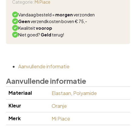
rust
Categorie:
Mi Piace
aantal
Vandaag besteld =
morgen
verzonden
Geen
verzendkosten boven € 75,-
Kwaliteit
voorop
Niet goed?
Geld
terug!
Aanvullende informatie
Aanvullende informatie
Materiaal
Elastaan
,
Polyamide
Kleur
Oranje
Merk
Mi Piace