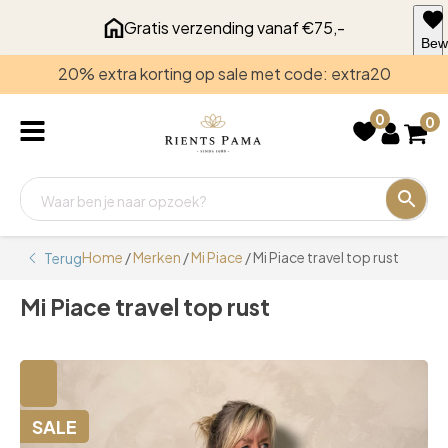
Gratis verzending vanaf €75,-
Bew
voo
20% extra korting op sale met code: extra20
late
0
0
Home
/
Merken
/
Mi Piace
/ Mi Piace travel top rust
Terug
Mi Piace travel top rust
🔍
SALE