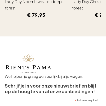
Lady Day Noemi sweater deep
Lady Day Chelsea
forest
forest
€
79,95
€
99
We helpen je graag persoonlijk bij al je vragen.
Schrijf je in voor onze nieuwsbrief en blijf
op de hoogte van al onze aanbiedingen!
*
indicates required