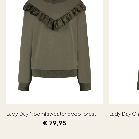
Lady Day Noemi sweater deep forest
Lady Day Ch
€
79,95