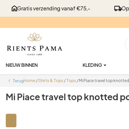
Gratis verzending vanaf €75,-
Op
NIEUW BINNEN
KLEDING
Home
/
Shirts & Tops
/
Tops
/ Mi Piace travel top knott
Terug
Mi Piace travel top knotted 
🔍