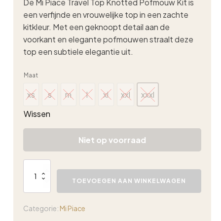
De Mi Piace Travel Top Knotted Pofmouw Kit is
een verfijnde en vrouwelijke top in een zachte
kitkleur. Met een geknoopt detail aan de
voorkant en elegante pofmouwen straalt deze
top een subtiele elegantie uit.
Maat
xs
s
m
l
xl
xxl
xxxl
xs
s
m
l
xl
xxl
xxxl
Wissen
Niet op voorraad
Mi
Piace
TOEVOEGEN AAN WINKELWAGEN
travel
top
knotted
Categorie:
Mi Piace
pofmouw