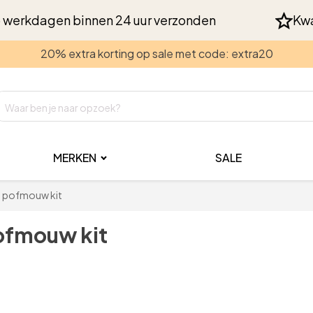
 werkdagen binnen 24 uur verzonden
Kwa
20% extra korting op sale met code: extra20
MERKEN
SALE
ed pofmouw kit
pofmouw kit