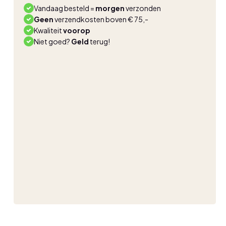
kit
Vandaag besteld =
morgen
verzonden
aantal
Geen
verzendkosten boven € 75,-
Kwaliteit
voorop
Niet goed?
Geld
terug!