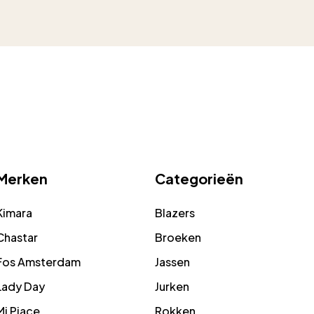
Merken
Categorieën
Kimara
Blazers
Chastar
Broeken
Fos Amsterdam
Jassen
Lady Day
Jurken
Mi Piace
Rokken