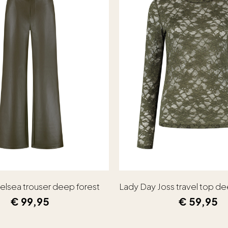
elsea trouser deep forest
Lady Day Joss travel top de
€
99,95
€
59,95