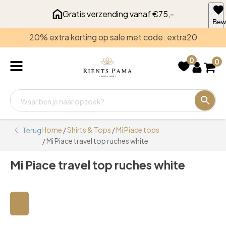
Gratis verzending vanaf €75,-
Bew
voo
20% extra korting op sale met code: extra20
late
0
0
Home
/
Shirts & Tops
/
Mi Piace tops
Terug
/ Mi Piace travel top ruches white
Mi Piace travel top ruches white
🔍