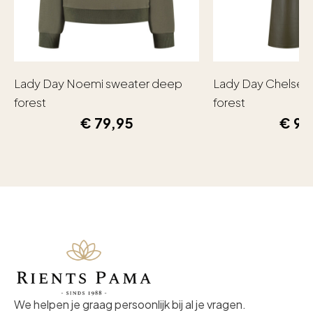
Lady Day Noemi sweater deep
Lady Day Chelsea
forest
forest
€
79,95
€
99
We helpen je graag persoonlijk bij al je vragen.