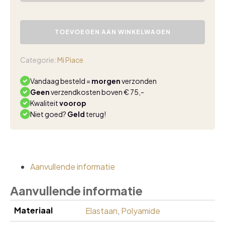
Mi
Piace
TOEVOEGEN AAN WINKELWAGEN
travel
top
ruches
Categorie:
Mi Piace
white
aantal
Vandaag besteld =
morgen
verzonden
Geen
verzendkosten boven € 75,-
Kwaliteit
voorop
Niet goed?
Geld
terug!
Aanvullende informatie
Aanvullende informatie
Materiaal
Elastaan
,
Polyamide