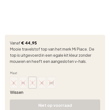
Vanaf
€
44,95
Mooie travelstof top van het merk Mi Piace. De
top is uitgevoerd in een egale kit kleur zonder
mouwen en heeft een aangesloten v-hals.
Maat
s
m
l
xl
xxl
s
m
l
xl
xxl
Wissen
Niet op voorraad