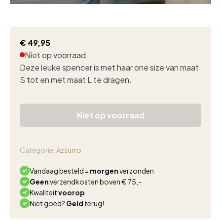
€
49,95
Niet op voorraad
Deze leuke spencer is met haar one size van maat
S tot en met maat L te dragen.
Niet op voorraad
Categorie:
Azzurro
Vandaag besteld =
morgen
verzonden
Geen
verzendkosten boven € 75,-
Kwaliteit
voorop
Niet goed?
Geld
terug!