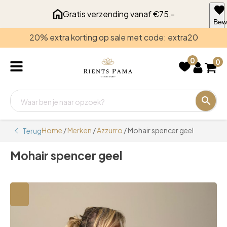
Gratis verzending vanaf €75,-
Bew
voo
20% extra korting op sale met code: extra20
late
0
0
Home
/
Merken
/
Azzurro
/ Mohair spencer geel
Terug
Mohair spencer geel
🔍