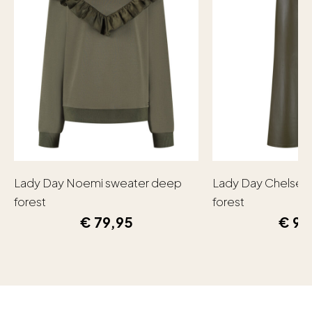
Lady Day Noemi sweater deep
Lady Day Chelsea
forest
forest
€
79,95
€
99