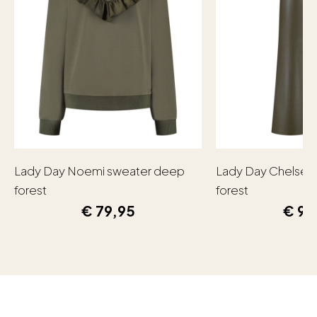
Lady Day Noemi sweater deep
Lady Day Chelsea
forest
forest
€
79,95
€
99