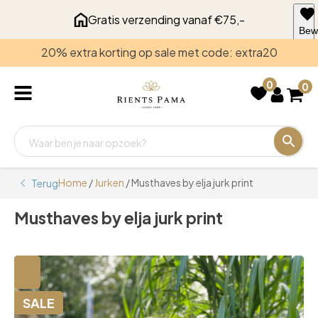
Gratis verzending vanaf €75,-
Bew
voo
20% extra korting op sale met code: extra20
late
0
0
Home
/
Jurken
/ Musthaves by elja jurk print
Terug
Musthaves by elja jurk print
🔍
SALE