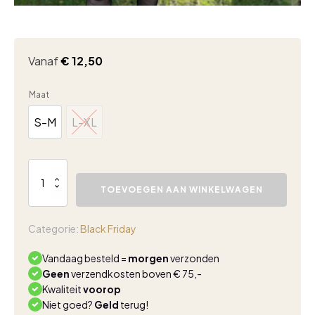
Vanaf
€
12,50
Maat
S-M
L-XL
S-M
L-XL
Musthaves
by
TOEVOEGEN AAN WINKELWAGEN
elja
jurk
print
Categorie:
Black Friday
aantal
Vandaag besteld =
morgen
verzonden
Geen
verzendkosten boven € 75,-
Kwaliteit
voorop
Niet goed?
Geld
terug!