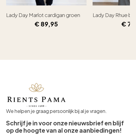
Lady Day Marlot cardigan groen
Lady Day Rhue bl
€
89,95
€
79
We helpen je graag persoonlijk bij al je vragen.
Schrijf je in voor onze nieuwsbrief en blijf
op de hoogte van al onze aanbiedingen!