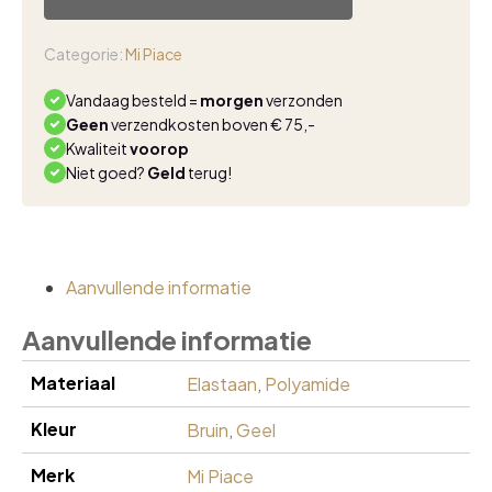
Categorie:
Mi Piace
Vandaag besteld =
morgen
verzonden
Geen
verzendkosten boven € 75,-
Kwaliteit
voorop
Niet goed?
Geld
terug!
Aanvullende informatie
Aanvullende informatie
Materiaal
Elastaan
,
Polyamide
Kleur
Bruin
,
Geel
Merk
Mi Piace