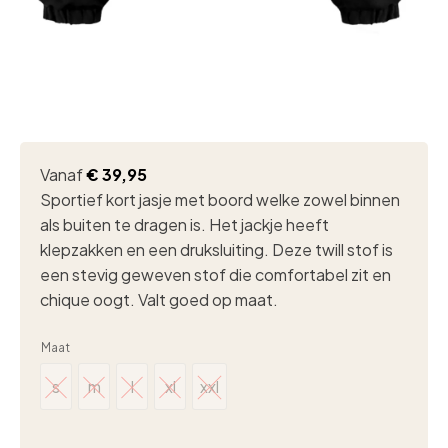
Vanaf
€
39,95
Sportief kort jasje met boord welke zowel binnen
als buiten te dragen is. Het jackje heeft
klepzakken en een druksluiting. Deze twill stof is
een stevig geweven stof die comfortabel zit en
chique oogt. Valt goed op maat.
Maat
s
m
l
xl
xxl
s
m
l
xl
xxl