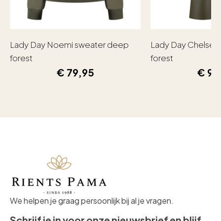
Lady Day Noemi sweater deep
Lady Day Chelsea
forest
forest
€
79,95
€
99
We helpen je graag persoonlijk bij al je vragen.
Schrijf je in voor onze nieuwsbrief en blijf