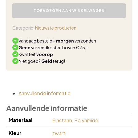
Triple
Nine
TOEVOEGEN AAN WINKELWAGEN
bomber
jasje
punta
Categorie:
Nieuwste producten
zwart
aantal
Vandaag besteld =
morgen
verzonden
Geen
verzendkosten boven € 75,-
Kwaliteit
voorop
Niet goed?
Geld
terug!
Aanvullende informatie
Aanvullende informatie
Materiaal
Elastaan
,
Polyamide
Kleur
zwart