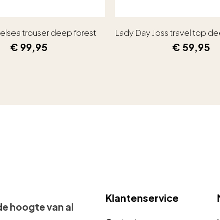
elsea trouser deep forest
Lady Day Joss travel top de
€
99,95
€
59,95
Klantenservice
 de hoogte van al