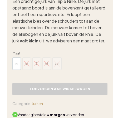
Een prachtige jurk van Triple Nine. De jurk met
opstaand boord is aan de bovenkant getailleerd
en heeft een sportieve rits. Er loopt een
elastische bies over de schouders tot aan de
mouwuiteinden. De mouwen komen tot boven
de ellebogen en de jurk valt boven de knie. De
jurk
valt klein
uit, we adviseren een maat groter.
Maat
s
m
l
xl
xxl
s
m
l
xl
xxl
Triple
Nine
TOEVOEGEN AAN WINKELWAGEN
jurk
mare
kit
Categorie:
Jurken
aantal
Vandaag besteld =
morgen
verzonden