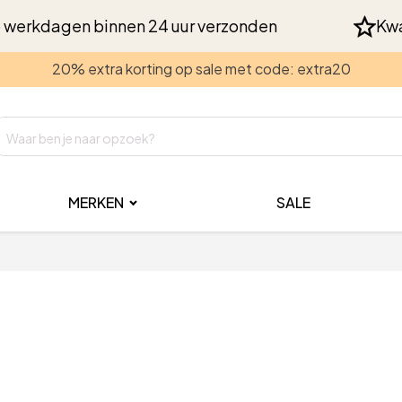
 werkdagen binnen 24 uur verzonden
Kwa
20% extra korting op sale met code: extra20
MERKEN
SALE