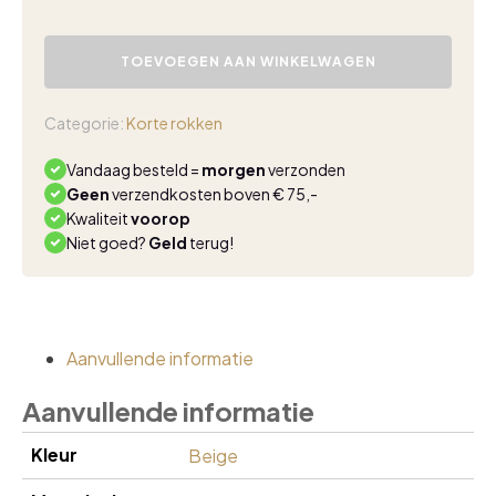
Triple
Nine
TOEVOEGEN AAN WINKELWAGEN
knie
travel
rok
Categorie:
Korte rokken
donkerbruin
aantal
Vandaag besteld =
morgen
verzonden
Geen
verzendkosten boven € 75,-
Kwaliteit
voorop
Niet goed?
Geld
terug!
Aanvullende informatie
Aanvullende informatie
Kleur
Beige