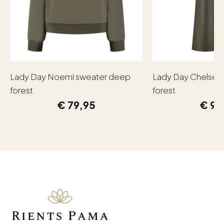
Lady Day Noemi sweater deep
Lady Day Chelsea
forest
forest
€
79,95
€
99