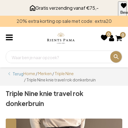
Gratis verzending vanaf €75,-
Bew
voo
20% extra korting op sale met code: extra20
late
0
0
Home
/
Merken
/
Triple Nine
Terug
/ Triple Nine knie travel rok donkerbruin
Triple Nine knie travel rok
donkerbruin
🔍