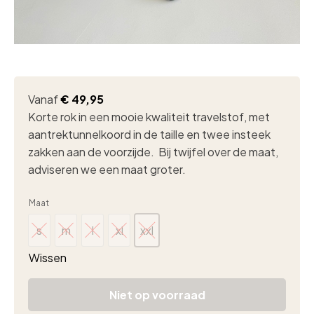
Vanaf
€
49,95
Korte rok in een mooie kwaliteit travelstof, met
aantrektunnelkoord in de taille en twee insteek
zakken aan de voorzijde. Bij twijfel over de maat,
adviseren we een maat groter.
Maat
s
m
l
xl
xxl
s
m
l
xl
xxl
Wissen
Niet op voorraad