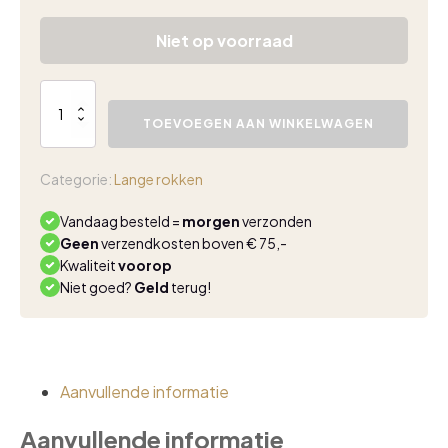
Niet op voorraad
Triple
Nine
TOEVOEGEN AAN WINKELWAGEN
lange
travel
cargo
Categorie:
Lange rokken
rok
beige
Vandaag besteld =
morgen
verzonden
aantal
Geen
verzendkosten boven € 75,-
Kwaliteit
voorop
Niet goed?
Geld
terug!
Aanvullende informatie
Aanvullende informatie