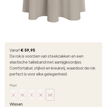
Vanaf
€
59,95
De rok is voorzien van steekzakken en een
elastische tailleband met aanrijgkoordjes.
Comfortabel, stijlvol en kreukvrij, waardoor de rok
perfect is voor elke gelegenheid.
Maat
s
m
l
xl
xxl
s
m
l
xl
xxl
Wissen