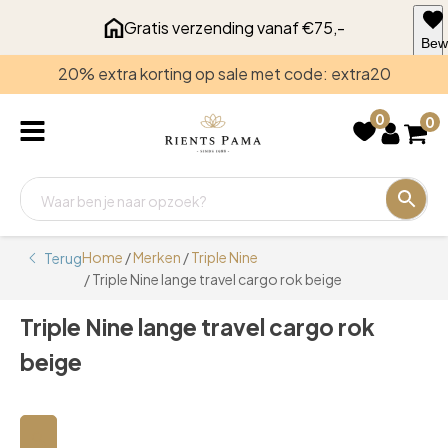
Gratis verzending vanaf €75,-
Bew
voo
20% extra korting op sale met code: extra20
late
0
0
Home
/
Merken
/
Triple Nine
Terug
/ Triple Nine lange travel cargo rok beige
Triple Nine lange travel cargo rok
beige
🔍