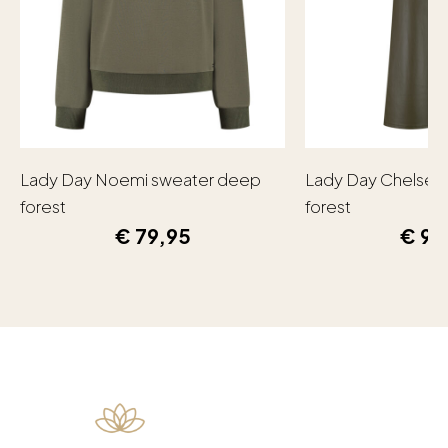
Lady Day Noemi sweater deep
Lady Day Chelsea
forest
forest
€
79,95
€
99