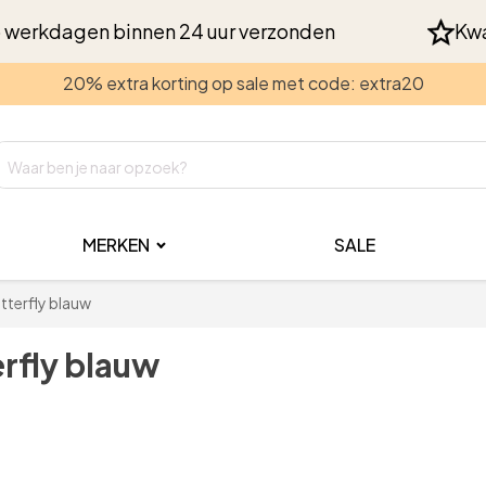
 werkdagen binnen 24 uur verzonden
Kwa
20% extra korting op sale met code: extra20
MERKEN
SALE
utterfly blauw
erfly blauw