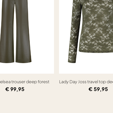
elsea trouser deep forest
Lady Day Joss travel top de
€
99,95
€
59,95