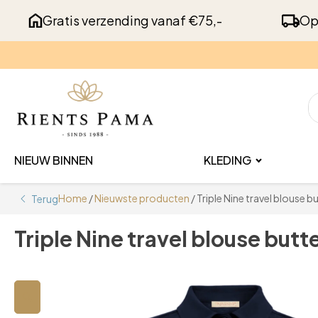
Gratis verzending vanaf €75,-
Op
NIEUW BINNEN
KLEDING
Home
/
Nieuwste producten
/ Triple Nine travel blouse b
Terug
Triple Nine travel blouse butt
🔍