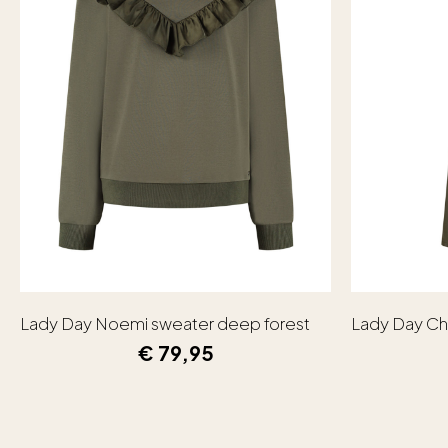
Lady Day Noemi sweater deep forest
Lady Day Ch
€
79,95