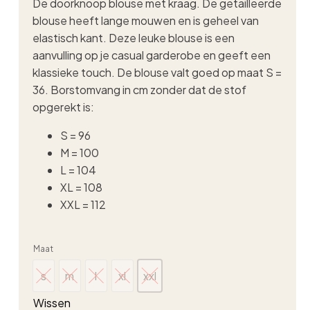
De doorknoop blouse met kraag. De getailleerde
blouse heeft lange mouwen en is geheel van
elastisch kant. Deze leuke blouse is een
aanvulling op je casual garderobe en geeft een
klassieke touch. De blouse valt goed op maat S =
36. Borstomvang in cm zonder dat de stof
opgerekt is:
S = 96
M = 100
L = 104
XL = 108
XXL = 112
Maat
s
m
l
xl
xxl
s
m
l
xl
xxl
Wissen