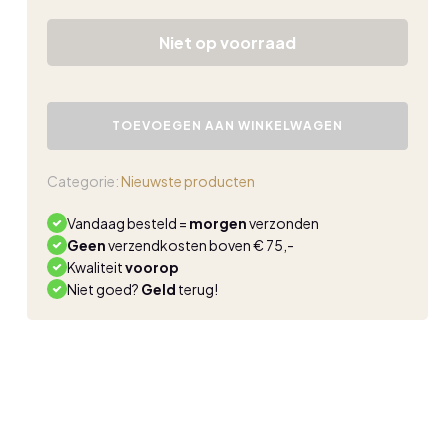
Niet op voorraad
Triple
Nine
TOEVOEGEN AAN WINKELWAGEN
travel
blouse
butterfly
Categorie:
Nieuwste producten
blauw
aantal
Vandaag besteld =
morgen
verzonden
Geen
verzendkosten boven € 75,-
Kwaliteit
voorop
Niet goed?
Geld
terug!