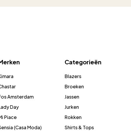
Merken
Categorieën
Kimara
Blazers
Chastar
Broeken
Fos Amsterdam
Jassen
Lady Day
Jurken
Mi Piace
Rokken
Sensia (Casa Moda)
Shirts & Tops