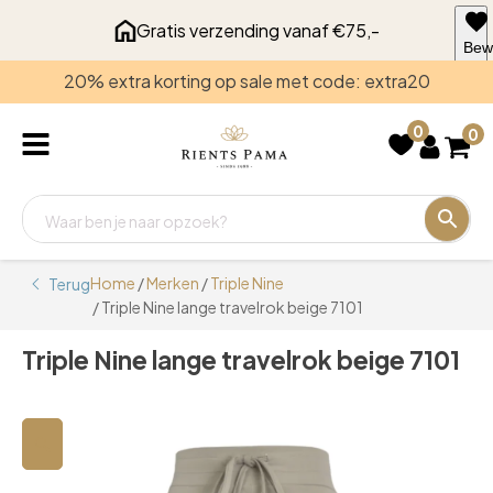
Gratis verzending vanaf €75,-
Bew
voo
20% extra korting op sale met code: extra20
late
0
0
Home
/
Merken
/
Triple Nine
Terug
/ Triple Nine lange travelrok beige 7101
Triple Nine lange travelrok beige 7101
🔍