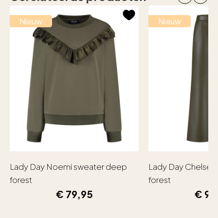
Nieuw
Nieuw
Lady Day Noemi sweater deep
Lady Day Chelsea
forest
forest
€
79,95
€
99