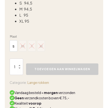
S 94,5
M 94,5
L 95
XL 95
Maat
s
m
l
xl
s
m
l
xl
Triple
Nine
TOEVOEGEN AAN WINKELWAGEN
lange
travelrok
beige
Categorie:
Lange rokken
7101
aantal
Vandaag besteld =
morgen
verzonden
Geen
verzendkosten boven € 75,-
Kwaliteit
voorop