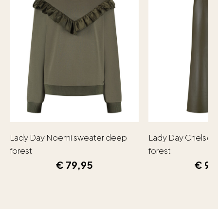
Lady Day Noemi sweater deep
Lady Day Chelsea
forest
forest
€
79,95
€
99