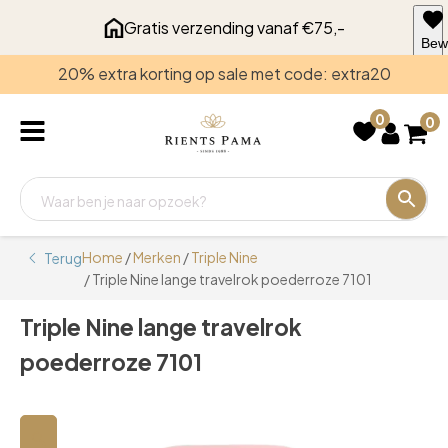
Gratis verzending vanaf €75,-
Bew
voo
20% extra korting op sale met code: extra20
late
0
0
Home
/
Merken
/
Triple Nine
Terug
/ Triple Nine lange travelrok poederroze 7101
Triple Nine lange travelrok
poederroze 7101
🔍