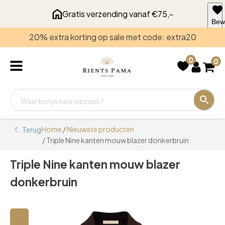
Gratis verzending vanaf €75,-
Bew
voo
20% extra korting op sale met code: extra20
late
0
0
Home
/
Nieuwste producten
Terug
/ Triple Nine kanten mouw blazer donkerbruin
Triple Nine kanten mouw blazer
donkerbruin
🔍