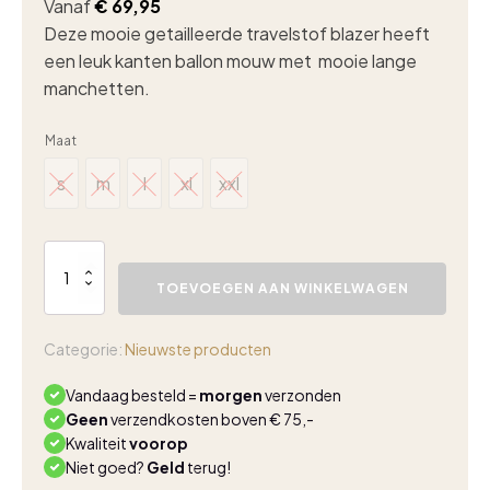
Vanaf
€
69,95
Deze mooie getailleerde travelstof blazer heeft
een leuk kanten ballon mouw met mooie lange
manchetten.
Maat
s
m
l
xl
xxl
s
m
l
xl
xxl
Triple
Nine
TOEVOEGEN AAN WINKELWAGEN
kanten
mouw
blazer
Categorie:
Nieuwste producten
donkerbruin
aantal
Vandaag besteld =
morgen
verzonden
Geen
verzendkosten boven € 75,-
Kwaliteit
voorop
Niet goed?
Geld
terug!