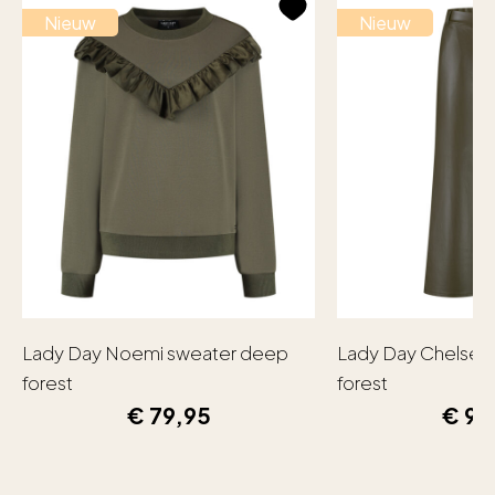
Nieuw
Nieuw
Lady Day Noemi sweater deep
Lady Day Chelsea
forest
forest
€
79,95
€
99