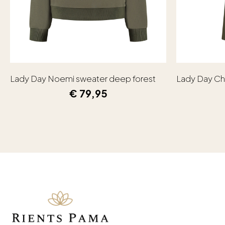
Lady Day Noemi sweater deep forest
Lady Day Ch
€
79,95