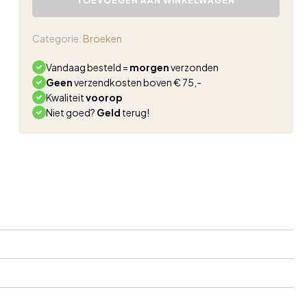
TOEVOEGEN AAN WINKELWAGEN
travel
broek
beige
Categorie:
Broeken
aantal
Vandaag besteld =
morgen
verzonden
Geen
verzendkosten boven € 75,-
Kwaliteit
voorop
Niet goed?
Geld
terug!