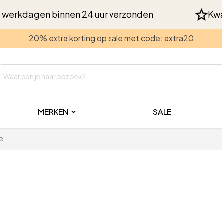
 werkdagen binnen 24 uur verzonden
Kwa
20% extra korting op sale met code: extra20
MERKEN
SALE
ge