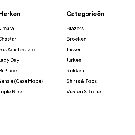
Merken
Categorieën
Kimara
Blazers
Chastar
Broeken
Fos Amsterdam
Jassen
Lady Day
Jurken
Mi Piace
Rokken
Sensia (Casa Moda)
Shirts & Tops
Triple Nine
Vesten & Truien