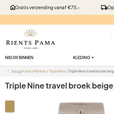
Gratis verzending vanaf €75,-
Op
NIEUW BINNEN
KLEDING
Home
/
Merken
/
Triple Nine
/ Triple Nine travel broek bei
Terug
Triple Nine travel broek beige
🔍