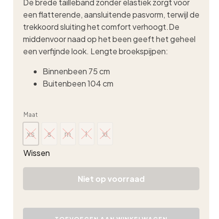
De brede tailleband zonder elastiek zorgt voor
een flatterende, aansluitende pasvorm, terwijl de
trekkoord sluiting het comfort verhoogt.De
middenvoor naad op het been geeft het geheel
een verfijnde look. Lengte broekspijpen:
Binnenbeen 75 cm
Buitenbeen 104 cm
Maat
xs
s
m
l
xl
xs
s
m
l
xl
Wissen
Niet op voorraad
Triple
Nine