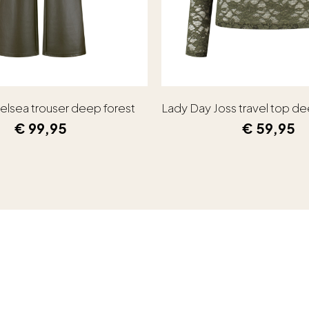
elsea trouser deep forest
Lady Day Joss travel top de
€
99,95
€
59,95