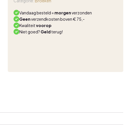
Categorie:
Broeken
aantal
Vandaag besteld =
morgen
verzonden
Geen
verzendkosten boven € 75,-
Kwaliteit
voorop
Niet goed?
Geld
terug!