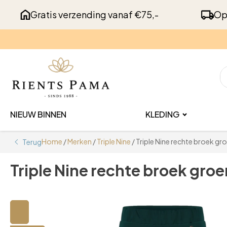
Gratis verzending vanaf €75,-
Op
NIEUW BINNEN
KLEDING
Home
/
Merken
/
Triple Nine
/ Triple Nine rechte broek gr
Terug
Triple Nine rechte broek groe
🔍