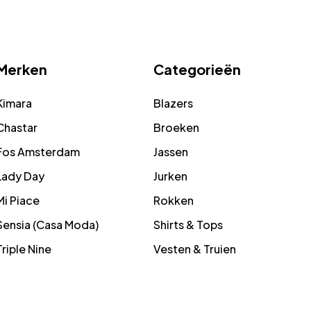
Merken
Categorieën
Kimara
Blazers
Chastar
Broeken
Fos Amsterdam
Jassen
Lady Day
Jurken
Mi Piace
Rokken
Sensia (Casa Moda)
Shirts & Tops
Triple Nine
Vesten & Truien