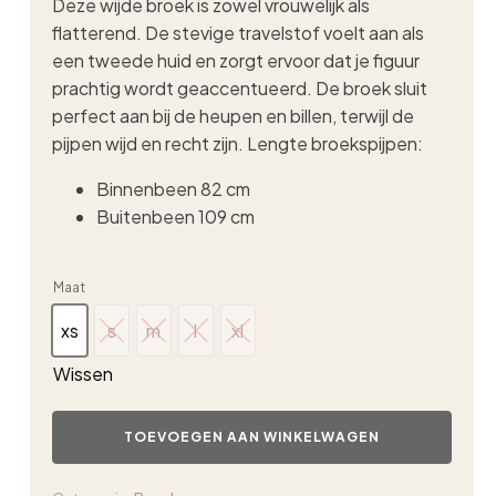
Deze wijde broek is zowel vrouwelijk als
flatterend. De stevige travelstof voelt aan als
een tweede huid en zorgt ervoor dat je figuur
prachtig wordt geaccentueerd. De broek sluit
perfect aan bij de heupen en billen, terwijl de
pijpen wijd en recht zijn. Lengte broekspijpen:
Binnenbeen 82 cm
Buitenbeen 109 cm
Maat
xs
s
m
l
xl
xs
s
m
l
xl
Wissen
Triple
Nine
TOEVOEGEN AAN WINKELWAGEN
rechte
broek
groen