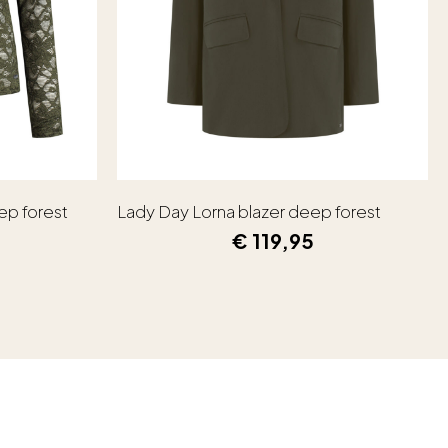
ep forest
Lady Day Lorna blazer deep forest
€
119,95