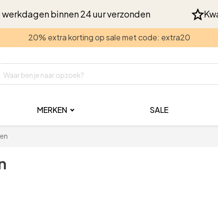
 werkdagen binnen 24 uur verzonden
Kwa
20% extra korting op sale met code: extra20
MERKEN
SALE
oen
n