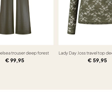
elsea trouser deep forest
Lady Day Joss travel top de
€
99,95
€
59,95