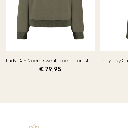
Lady Day Noemi sweater deep forest
Lady Day Ch
€
79,95