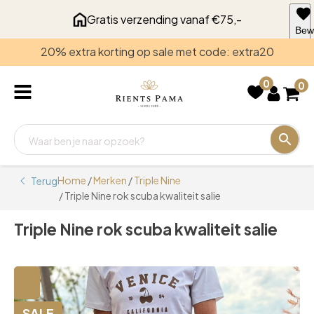
Gratis verzending vanaf €75,-
Bew
voo
20% extra korting op sale met code: extra20
late
0
0
Home
/
Merken
/
Triple Nine
Terug
/ Triple Nine rok scuba kwaliteit salie
Triple Nine rok scuba kwaliteit salie
🔍
SALE