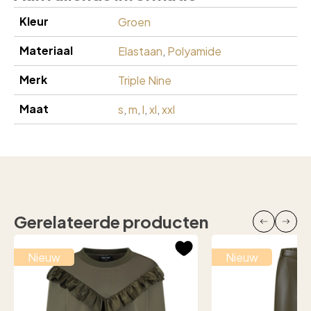
Kleur
Groen
Materiaal
Elastaan
,
Polyamide
Merk
Triple Nine
Maat
s
,
m
,
l
,
xl
,
xxl
Gerelateerde producten
Nieuw
Nieuw