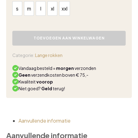
s
m
l
xl
xxl
s
m
l
xl
xxl
Triple
Nine
TOEVOEGEN AAN WINKELWAGEN
rok
scuba
kwaliteit
Categorie:
Lange rokken
salie
aantal
Vandaag besteld =
morgen
verzonden
Geen
verzendkosten boven € 75,-
Kwaliteit
voorop
Niet goed?
Geld
terug!
Aanvullende informatie
Aanvullende informatie