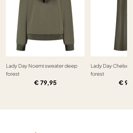
Lady Day Noemi sweater deep
Lady Day Chelsea
forest
forest
€
79,95
€
99