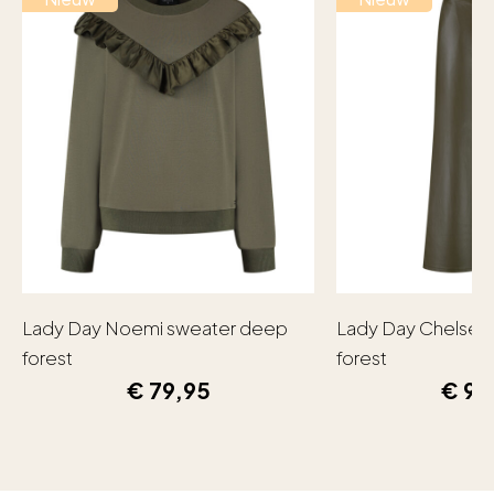
Lady Day Noemi sweater deep
Lady Day Chelsea
forest
forest
€
79,95
€
99