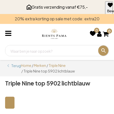
Gratis verzending vanaf €75,-
Bew
voo
20% extra korting op sale met code: extra20
late
0
0
Home
/
Merken
/
Triple Nine
Terug
/ Triple Nine top 5902 lichtblauw
Triple Nine top 5902 lichtblauw
🔍