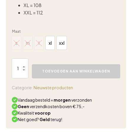
XL = 108
XXL = 112
Maat
s
m
l
xl
xxl
s
m
l
xl
xxl
Triple
Nine
TOEVOEGEN AAN WINKELWAGEN
top
5902
lichtblauw
Categorie:
Nieuwste producten
aantal
Vandaag besteld =
morgen
verzonden
Geen
verzendkosten boven € 75,-
Kwaliteit
voorop
Niet goed?
Geld
terug!