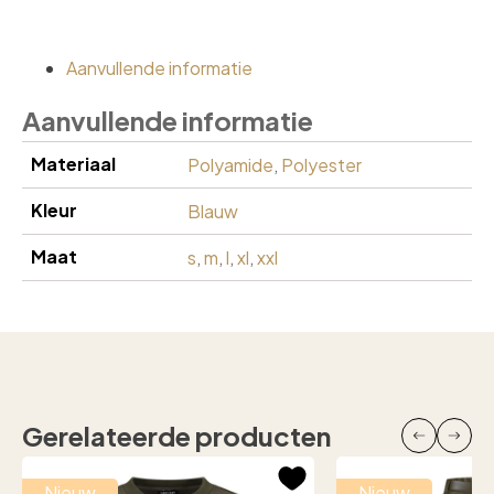
Aanvullende informatie
Aanvullende informatie
Materiaal
Polyamide
,
Polyester
Kleur
Blauw
Maat
s
,
m
,
l
,
xl
,
xxl
Gerelateerde producten
Nieuw
Nieuw