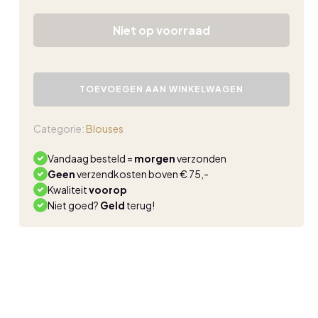
Niet op voorraad
Triple
Nine
TOEVOEGEN AAN WINKELWAGEN
fluffy
gilet
beige
Categorie:
Blouses
aantal
Vandaag besteld =
morgen
verzonden
Geen
verzendkosten boven € 75,-
Kwaliteit
voorop
Niet goed?
Geld
terug!