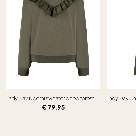
Lady Day Noemi sweater deep forest
Lady Day Ch
€
79,95