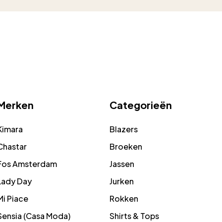
Merken
Categorieën
Kimara
Blazers
Chastar
Broeken
Fos Amsterdam
Jassen
Lady Day
Jurken
Mi Piace
Rokken
Sensia (Casa Moda)
Shirts & Tops