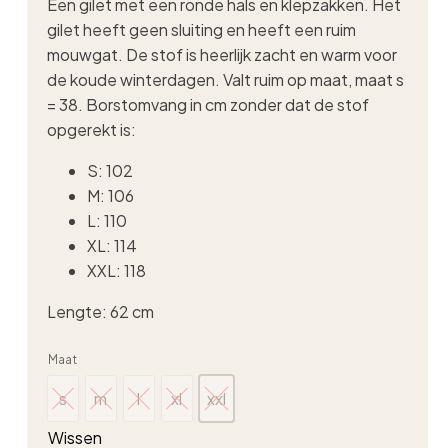
Een gilet met een ronde hals en klepzakken. Het
gilet heeft geen sluiting en heeft een ruim
mouwgat. De stof is heerlijk zacht en warm voor
de koude winterdagen. Valt ruim op maat, maat s
= 38. Borstomvang in cm zonder dat de stof
opgerekt is:
S: 102
M: 106
L: 110
XL: 114
XXL: 118
Lengte: 62 cm
Maat
s
m
l
xl
xxl
s
m
l
xl
xxl
Wissen