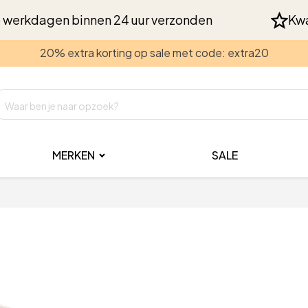
 werkdagen binnen 24 uur verzonden
Kwa
20% extra korting op sale met code: extra20
MERKEN
SALE