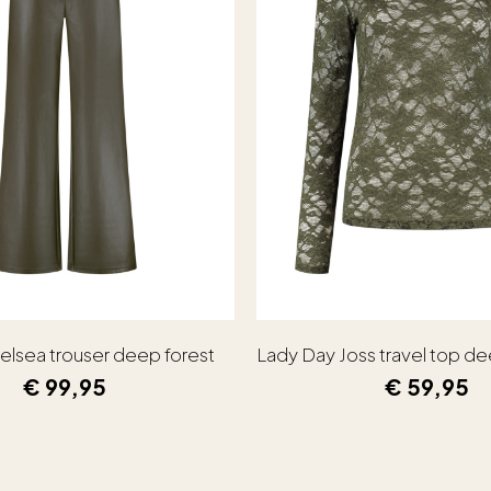
elsea trouser deep forest
Lady Day Joss travel top de
€
99,95
€
59,95