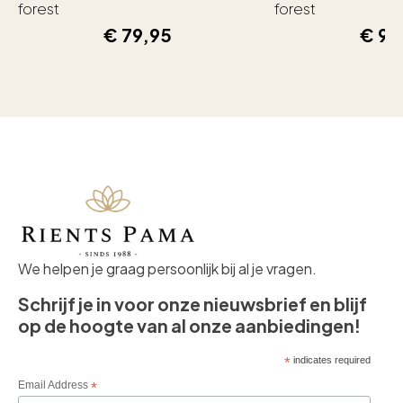
forest
forest
€
79,95
€
99
We helpen je graag persoonlijk bij al je vragen.
Schrijf je in voor onze nieuwsbrief en blijf
op de hoogte van al onze aanbiedingen!
*
indicates required
Email Address
*