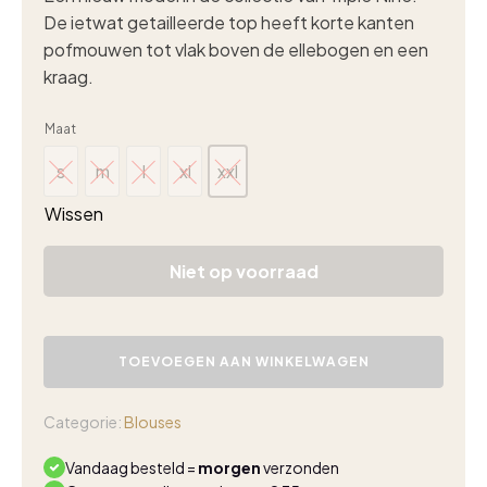
De ietwat getailleerde top heeft korte kanten
pofmouwen tot vlak boven de ellebogen en een
kraag.
Maat
s
m
l
xl
xxl
s
m
l
xl
xxl
Wissen
Niet op voorraad
Triple
Nine
TOEVOEGEN AAN WINKELWAGEN
travel
blouse
crochet
Categorie:
Blouses
kit
aantal
Vandaag besteld =
morgen
verzonden