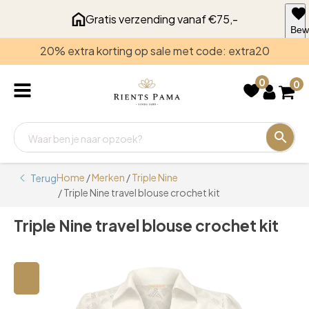
Gratis verzending vanaf €75,-
Bew
voo
20% extra korting op sale met code: extra20
late
0
0
Home
/
Merken
/
Triple Nine
Terug
/ Triple Nine travel blouse crochet kit
Triple Nine travel blouse crochet kit
🔍