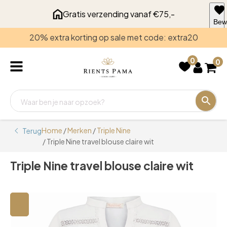
Gratis verzending vanaf €75,-
Bew
voo
20% extra korting op sale met code: extra20
late
0
0
Home
/
Merken
/
Triple Nine
Terug
/ Triple Nine travel blouse claire wit
Triple Nine travel blouse claire wit
🔍