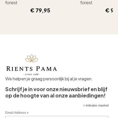
forest
forest
€
79,95
€
99
We helpen je graag persoonlijk bij al je vragen.
Schrijf je in voor onze nieuwsbrief en blijf
op de hoogte van al onze aanbiedingen!
*
indicates required
Email Address
*