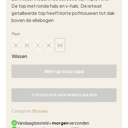
De top met ronde hals en v-hals. De ietwat
getailleerde top heeft korte pofmouwen tot vlak
boven de ellebogen
Maat
s
m
l
xl
xxl
s
m
l
xl
xxl
Wissen
Niet op voorraad
Triple
Nine
TOEVOEGEN AAN WINKELWAGEN
travel
blouse
claire
Categorie:
Blouses
wit
aantal
Vandaag besteld =
morgen
verzonden