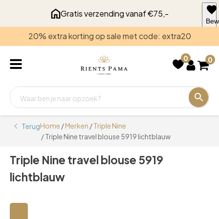
Gratis verzending vanaf €75,-
Bew
voo
20% extra korting op sale met code: extra20
late
0
0
Home
/
Merken
/
Triple Nine
Terug
/ Triple Nine travel blouse 5919 lichtblauw
Triple Nine travel blouse 5919
lichtblauw
🔍