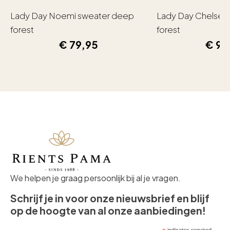
Lady Day Noemi sweater deep
Lady Day Chelsea
forest
forest
€
79,95
€
99
We helpen je graag persoonlijk bij al je vragen.
Schrijf je in voor onze nieuwsbrief en blijf
op de hoogte van al onze aanbiedingen!
indicates required