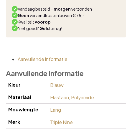
lichtblauw
aantal
Vandaag besteld =
morgen
verzonden
Geen
verzendkosten boven € 75,-
Kwaliteit
voorop
Niet goed?
Geld
terug!
Aanvullende informatie
Aanvullende informatie
Kleur
Blauw
Materiaal
Elastaan
,
Polyamide
Mouwlengte
Lang
Merk
Triple Nine