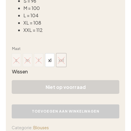
S = 96
M = 100
L = 104
XL = 108
XXL = 112
Maat
s
m
l
xl
xxl
s
m
l
xl
xxl
Wissen
Niet op voorraad
Triple
Nine
TOEVOEGEN AAN WINKELWAGEN
travel
blouse
5919
Categorie:
Blouses