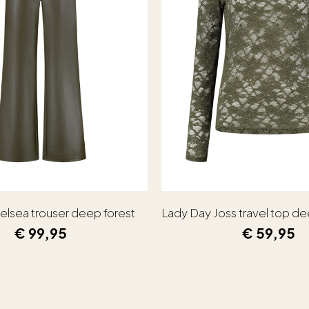
elsea trouser deep forest
Lady Day Joss travel top de
€
99,95
€
59,95