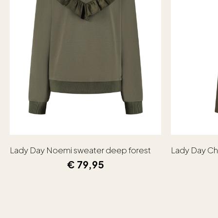
Lady Day Noemi sweater deep forest
Lady Day Ch
€
79,95