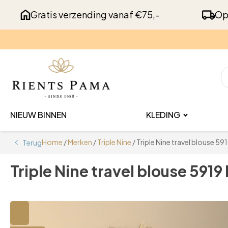
Gratis verzending vanaf €75,-
Op
NIEUW BINNEN
KLEDING
Home
/
Merken
/
Triple Nine
/ Triple Nine travel blouse 5919
Terug
Triple Nine travel blouse 5919 l
🔍