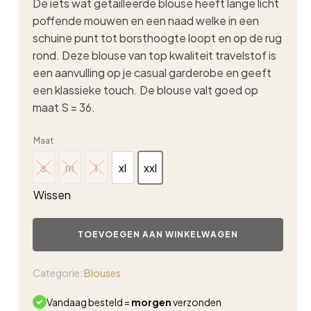
De iets wat getailleerde blouse heeft lange licht
poffende mouwen en een naad welke in een
schuine punt tot borsthoogte loopt en op de rug
rond. Deze blouse van top kwaliteit travelstof is
een aanvulling op je casual garderobe en geeft
een klassieke touch. De blouse valt goed op
maat S = 36.
Maat
s
m
l
xl
xxl
s
m
l
xl
xxl
Wissen
Triple
Nine
TOEVOEGEN AAN WINKELWAGEN
travel
blouse
5919
Categorie:
Blouses
lila
aantal
Vandaag besteld =
morgen
verzonden