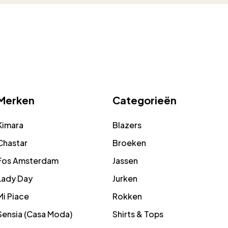
Merken
Categorieën
Kimara
Blazers
Chastar
Broeken
Fos Amsterdam
Jassen
Lady Day
Jurken
Mi Piace
Rokken
Sensia (Casa Moda)
Shirts & Tops