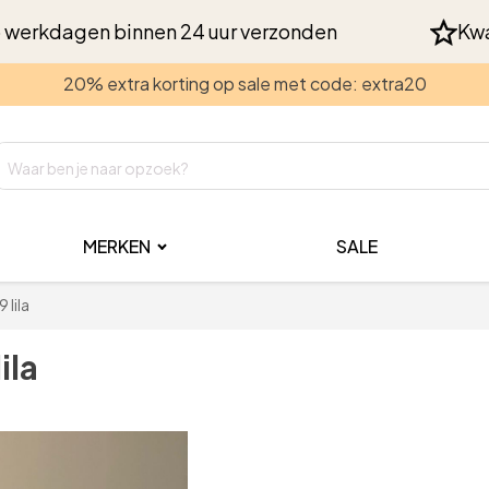
 werkdagen binnen 24 uur verzonden
Kwa
20% extra korting op sale met code: extra20
MERKEN
SALE
 lila
ila