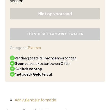
Wissen
Niet op voorraad
Triple
Nine
TOEVOEGEN AAN WINKELWAGEN
top
butterfly
6930
Categorie:
Blouses
white
aantal
Vandaag besteld =
morgen
verzonden
Geen
verzendkosten boven € 75,-
Kwaliteit
voorop
Niet goed?
Geld
terug!
Aanvullende informatie