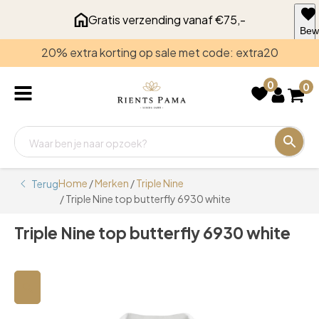
Gratis verzending vanaf €75,-
Bew
voo
20% extra korting op sale met code: extra20
late
0
0
Home
/
Merken
/
Triple Nine
Terug
/ Triple Nine top butterfly 6930 white
Triple Nine top butterfly 6930 white
🔍