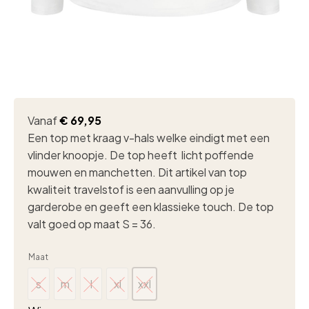
Vanaf
€
69,95
Een top met kraag v-hals welke eindigt met een
vlinder knoopje. De top heeft licht poffende
mouwen en manchetten. Dit artikel van top
kwaliteit travelstof is een aanvulling op je
garderobe en geeft een klassieke touch. De top
valt goed op maat S = 36.
Maat
s
m
l
xl
xxl
s
m
l
xl
xxl