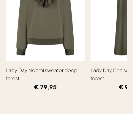
Lady Day Noemi sweater deep
Lady Day Chelsea
forest
forest
€
79,95
€
99