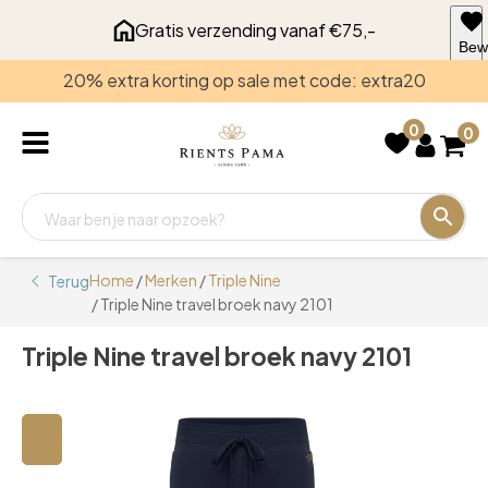
Gratis verzending vanaf €75,-
Bew
voo
20% extra korting op sale met code: extra20
late
0
0
Home
/
Merken
/
Triple Nine
Terug
/ Triple Nine travel broek navy 2101
Triple Nine travel broek navy 2101
🔍