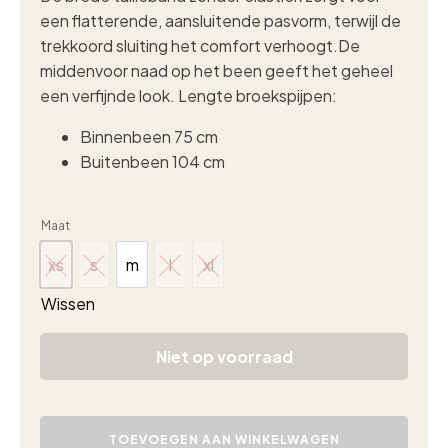
een flatterende, aansluitende pasvorm, terwijl de
trekkoord sluiting het comfort verhoogt.De
middenvoor naad op het been geeft het geheel
een verfijnde look. Lengte broekspijpen:
Binnenbeen 75 cm
Buitenbeen 104 cm
Maat
xs
s
m
l
xl
xs
s
m
l
xl
Wissen
Niet op voorraad
Triple
Nine
TOEVOEGEN AAN WINKELWAGEN