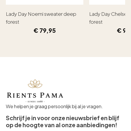
Lady Day Noemi sweater deep
Lady Day Chelsea
forest
forest
€
79,95
€
99
We helpen je graag persoonlijk bij al je vragen.
Schrijf je in voor onze nieuwsbrief en blijf
op de hoogte van al onze aanbiedingen!