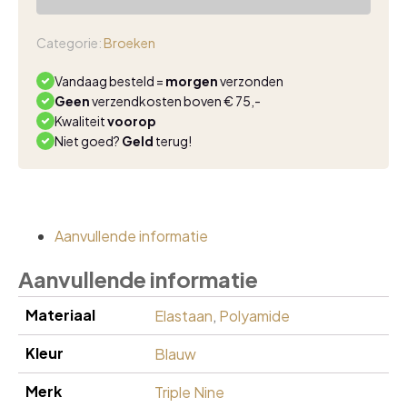
travel
broek
navy
Categorie:
Broeken
2101
aantal
Vandaag besteld =
morgen
verzonden
Geen
verzendkosten boven € 75,-
Kwaliteit
voorop
Niet goed?
Geld
terug!
Aanvullende informatie
Aanvullende informatie
Materiaal
Elastaan
,
Polyamide
Kleur
Blauw
Merk
Triple Nine