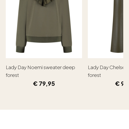
Lady Day Noemi sweater deep
Lady Day Chelsea
forest
forest
€
79,95
€
99