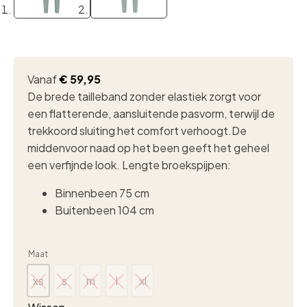
Vanaf
€
59,95
De brede tailleband zonder elastiek zorgt voor
een flatterende, aansluitende pasvorm, terwijl de
trekkoord sluiting het comfort verhoogt.De
middenvoor naad op het been geeft het geheel
een verfijnde look. Lengte broekspijpen:
Binnenbeen 75 cm
Buitenbeen 104 cm
Maat
xs
s
m
l
xl
xs
s
m
l
xl