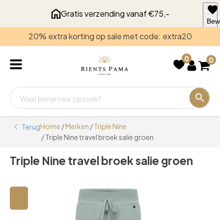
Gratis verzending vanaf €75,-
Bew
voo
20% extra korting op sale met code: extra20
late
0
0
Home
/
Merken
/
Triple Nine
Terug
/ Triple Nine travel broek salie groen
Triple Nine travel broek salie groen
🔍