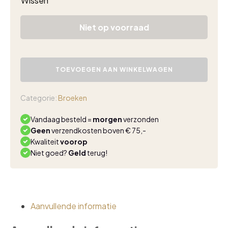
Wissen
Niet op voorraad
Triple
Nine
TOEVOEGEN AAN WINKELWAGEN
travel
broek
salie
Categorie:
Broeken
groen
aantal
Vandaag besteld =
morgen
verzonden
Geen
verzendkosten boven € 75,-
Kwaliteit
voorop
Niet goed?
Geld
terug!
Aanvullende informatie