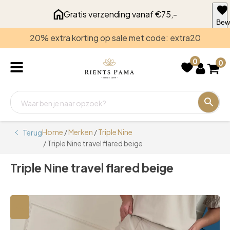
Gratis verzending vanaf €75,-
Bew
voo
20% extra korting op sale met code: extra20
late
0
0
Home
/
Merken
/
Triple Nine
Terug
/ Triple Nine travel flared beige
Triple Nine travel flared beige
🔍