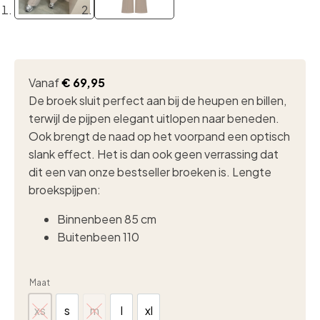
Vanaf
€
69,95
De broek sluit perfect aan bij de heupen en billen,
terwijl de pijpen elegant uitlopen naar beneden.
Ook brengt de naad op het voorpand een optisch
slank effect. Het is dan ook geen verrassing dat
dit een van onze bestseller broeken is. Lengte
broekspijpen:
Binnenbeen 85 cm
Buitenbeen 110
Maat
xs
s
m
l
xl
xs
s
m
l
xl