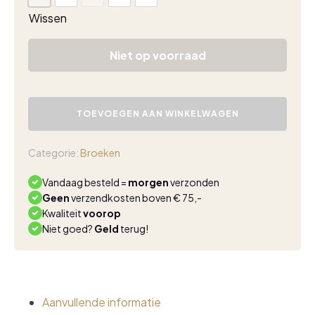
Wissen
Niet op voorraad
Triple
Nine
TOEVOEGEN AAN WINKELWAGEN
travel
flared
beige
Categorie:
Broeken
aantal
Vandaag besteld =
morgen
verzonden
Geen
verzendkosten boven € 75,-
Kwaliteit
voorop
Niet goed?
Geld
terug!
Aanvullende informatie