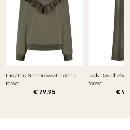
Lady Day Noemi sweater deep
Lady Day Chelsea
forest
forest
€
79,95
€
99