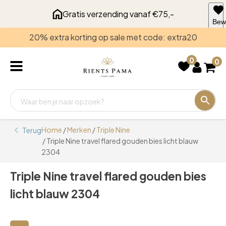
Gratis verzending vanaf €75,-
Bew
voo
20% extra korting op sale met code: extra20
late
0
0
Home
/
Merken
/
Triple Nine
Terug
/ Triple Nine travel flared gouden bies licht blauw
2304
Triple Nine travel flared gouden bies
licht blauw 2304