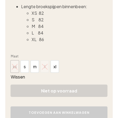
Lengte broekspijpen binnenbeen:
XS 82
S 82
M 84
L 84
XL 86
Maat
xs
s
m
l
xl
xs
s
m
l
xl
Wissen
Niet op voorraad
Triple
Nine
TOEVOEGEN AAN WINKELWAGEN
travel