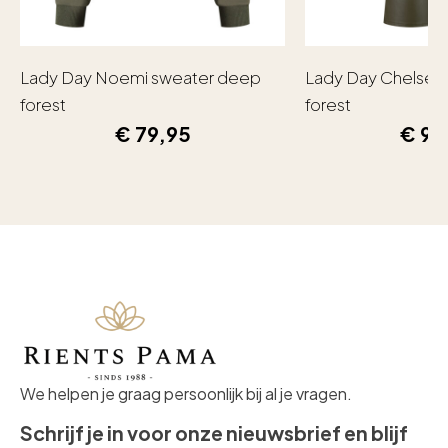
Lady Day Noemi sweater deep
Lady Day Chelsea
forest
forest
€
79,95
€
99
We helpen je graag persoonlijk bij al je vragen.
Schrijf je in voor onze nieuwsbrief en blijf