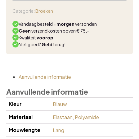
flared
gouden
Categorie:
Broeken
bies
licht
Vandaag besteld =
morgen
verzonden
blauw
Geen
verzendkosten boven € 75,-
2304
Kwaliteit
voorop
aantal
Niet goed?
Geld
terug!
Aanvullende informatie
Aanvullende informatie
Kleur
Blauw
Materiaal
Elastaan
,
Polyamide
Mouwlengte
Lang