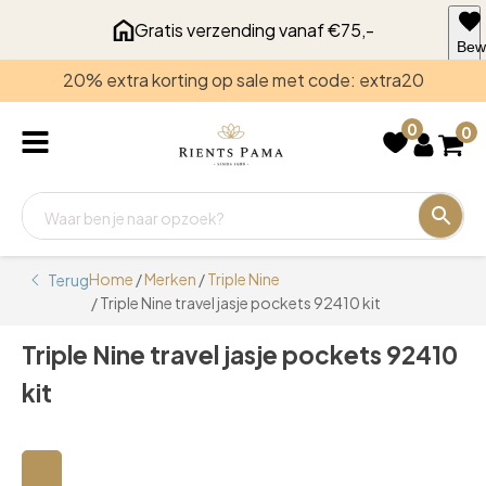
Gratis verzending vanaf €75,-
Bew
voo
20% extra korting op sale met code: extra20
late
0
0
Home
/
Merken
/
Triple Nine
Terug
/ Triple Nine travel jasje pockets 92410 kit
Triple Nine travel jasje pockets 92410
kit
🔍