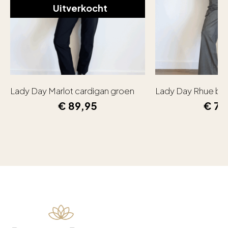
Uitverkocht
Lady Day Marlot cardigan groen
Lady Day Rhue bl
€
89,95
€
79