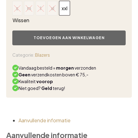
s
m
l
xl
xxl
s
m
l
xl
xxl
Wissen
Triple
Nine
TOEVOEGEN AAN WINKELWAGEN
travel
jasje
pockets
Categorie:
Blazers
92410
kit
Vandaag besteld =
morgen
verzonden
aantal
Geen
verzendkosten boven € 75,-
Kwaliteit
voorop
Niet goed?
Geld
terug!
Aanvullende informatie
Aanvullende informatie