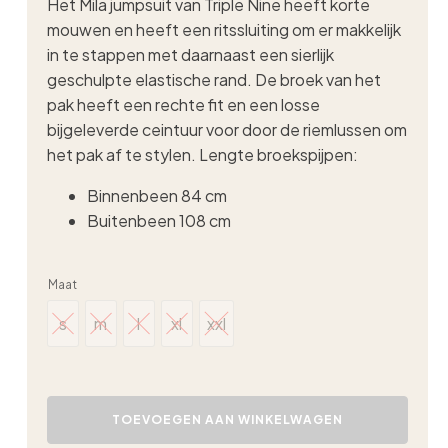
Het Mila jumpsuit van Triple Nine heeft korte
mouwen en heeft een ritssluiting om er makkelijk
in te stappen met daarnaast een sierlijk
geschulpte elastische rand. De broek van het
pak heeft een rechte fit en een losse
bijgeleverde ceintuur voor door de riemlussen om
het pak af te stylen. Lengte broekspijpen:
Binnenbeen 84 cm
Buitenbeen 108 cm
Maat
s
m
l
xl
xxl
s
m
l
xl
xxl
Triple
Nine
TOEVOEGEN AAN WINKELWAGEN
travel