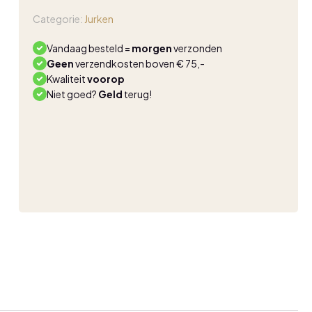
jumpsuit
51908
Categorie:
Jurken
donkerbruin
aantal
Vandaag besteld =
morgen
verzonden
Geen
verzendkosten boven € 75,-
Kwaliteit
voorop
Niet goed?
Geld
terug!