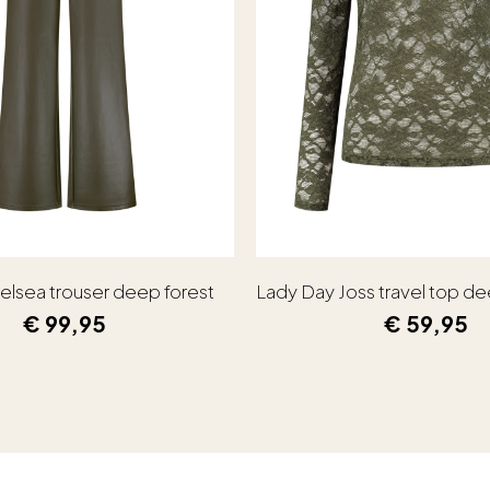
elsea trouser deep forest
Lady Day Joss travel top de
€
99,95
€
59,95