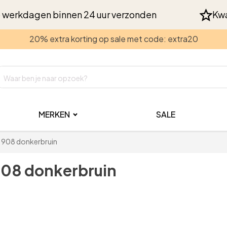
 werkdagen binnen 24 uur verzonden
Kwa
20% extra korting op sale met code: extra20
MERKEN
SALE
 51908 donkerbruin
1908 donkerbruin