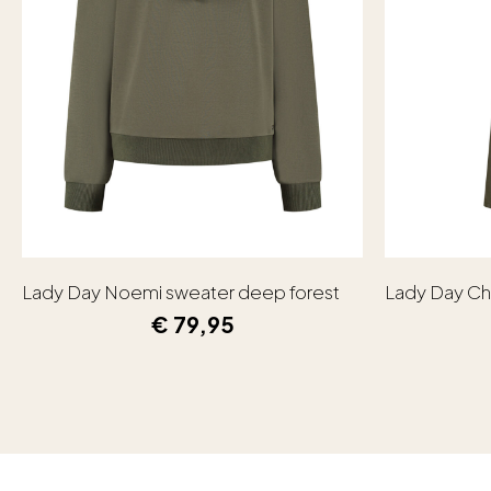
Lady Day Noemi sweater deep forest
Lady Day Ch
€
79,95