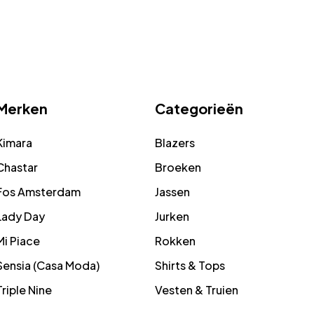
Merken
Categorieën
Kimara
Blazers
Chastar
Broeken
Fos Amsterdam
Jassen
Lady Day
Jurken
Mi Piace
Rokken
Sensia (Casa Moda)
Shirts & Tops
Triple Nine
Vesten & Truien