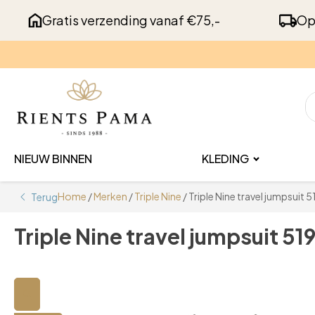
Gratis verzending vanaf €75,-
Op
NIEUW BINNEN
KLEDING
Home
/
Merken
/
Triple Nine
/ Triple Nine travel jumpsuit
Terug
Triple Nine travel jumpsuit 5
🔍