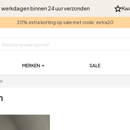
 werkdagen binnen 24 uur verzonden
Kwa
20% extra korting op sale met code: extra20
MERKEN
SALE
in
n