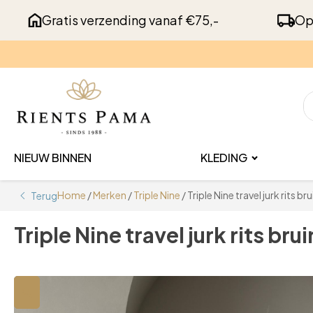
Gratis verzending vanaf €75,-
Op
NIEUW BINNEN
KLEDING
Home
/
Merken
/
Triple Nine
/ Triple Nine travel jurk rits bru
Terug
Triple Nine travel jurk rits brui
🔍