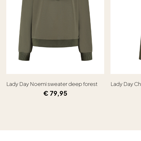
Lady Day Noemi sweater deep forest
Lady Day Ch
€
79,95