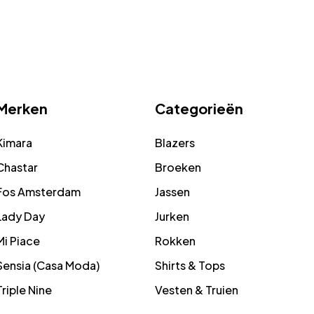
Merken
Categorieën
Kimara
Blazers
Chastar
Broeken
Fos Amsterdam
Jassen
Lady Day
Jurken
Mi Piace
Rokken
Sensia (Casa Moda)
Shirts & Tops
Triple Nine
Vesten & Truien