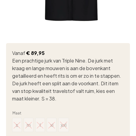
Vanaf
€
89,95
Een prachtige jurk van Triple Nine. De jurk met
kraag en lange mouwen is aan de bovenkant
getailleerd en heeft rits is om er zo in te stappen.
De jurk heeft een split aan de voorkant. Dit item
van stop kwaliteit travelstof valt ruim, kies een
maat kleiner. S = 38.
Maat
s
m
l
xl
xxl
s
m
l
xl
xxl