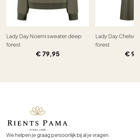
Lady Day Noemi sweater deep
Lady Day Chelsea
forest
forest
€
79,95
€
99
We helpen je graag persoonlijk bij al je vragen.