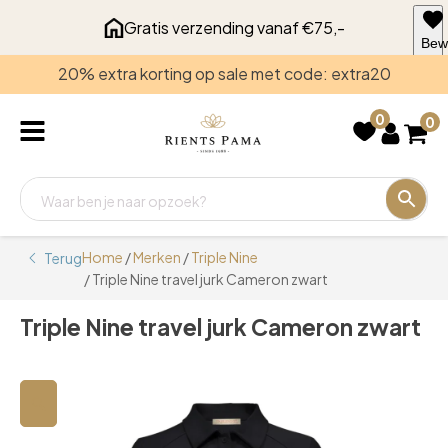
Gratis verzending vanaf €75,-
Bew
voo
20% extra korting op sale met code: extra20
late
0
0
Home
/
Merken
/
Triple Nine
Terug
/ Triple Nine travel jurk Cameron zwart
Triple Nine travel jurk Cameron zwart
🔍