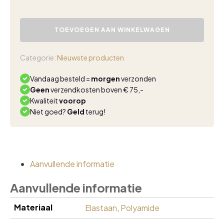
Triple
Nine
TOEVOEGEN AAN WINKELWAGEN
travel
jurk
Cameron
Categorie:
Nieuwste producten
zwart
aantal
Vandaag besteld =
morgen
verzonden
Geen
verzendkosten boven € 75,-
Kwaliteit
voorop
Niet goed?
Geld
terug!
Aanvullende informatie
Aanvullende informatie
Materiaal
Elastaan
,
Polyamide