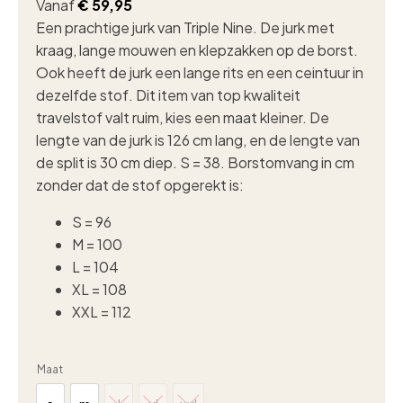
Vanaf
€
59,95
Een prachtige jurk van Triple Nine. De jurk met
kraag, lange mouwen en klepzakken op de borst.
Ook heeft de jurk een lange rits en een ceintuur in
dezelfde stof. Dit item van top kwaliteit
travelstof valt ruim, kies een maat kleiner. De
lengte van de jurk is 126 cm lang, en de lengte van
de split is 30 cm diep. S = 38. Borstomvang in cm
zonder dat de stof opgerekt is:
S = 96
M = 100
L = 104
XL = 108
XXL = 112
Maat