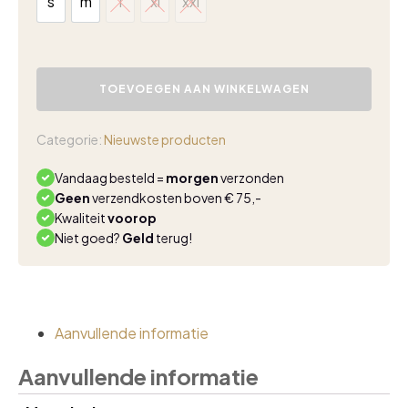
s
m
l
xl
xxl
s
m
l
xl
xxl
Triple
Nine
TOEVOEGEN AAN WINKELWAGEN
travel
jurk
Nena
Categorie:
Nieuwste producten
beige
51813
Vandaag besteld =
morgen
verzonden
aantal
Geen
verzendkosten boven € 75,-
Kwaliteit
voorop
Niet goed?
Geld
terug!
Aanvullende informatie
Aanvullende informatie