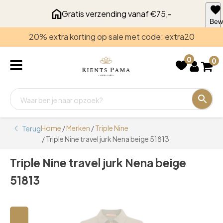
Gratis verzending vanaf €75,-
Bew
voo
20% extra korting op sale met code: extra20
late
0
0
Home
/
Merken
/
Triple Nine
Terug
/ Triple Nine travel jurk Nena beige 51813
Triple Nine travel jurk Nena beige
51813
🔍