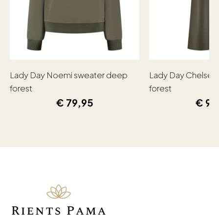
Lady Day Noemi sweater deep
Lady Day Chelsea
forest
forest
€
79,95
€
99