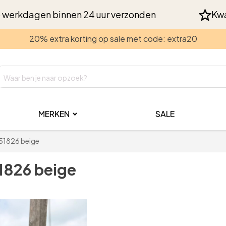
 werkdagen binnen 24 uur verzonden
Kwa
20% extra korting op sale met code: extra20
MERKEN
SALE
l 51826 beige
51826 beige