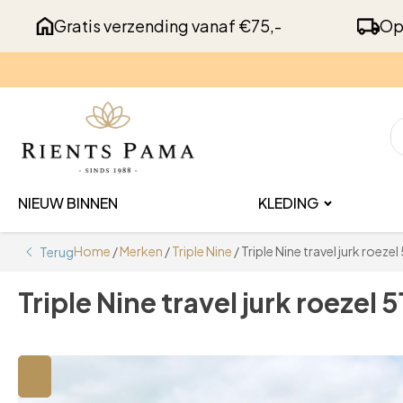
Gratis verzending vanaf €75,-
Op
NIEUW BINNEN
KLEDING
Home
/
Merken
/
Triple Nine
/ Triple Nine travel jurk roeze
Terug
Triple Nine travel jurk roezel 
🔍