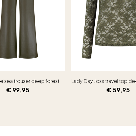
elsea trouser deep forest
Lady Day Joss travel top de
€
99,95
€
59,95