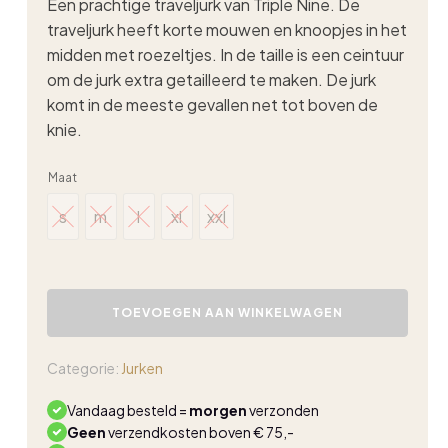
Een prachtige traveljurk van Triple Nine. De
traveljurk heeft korte mouwen en knoopjes in het
midden met roezeltjes. In de taille is een ceintuur
om de jurk extra getailleerd te maken. De jurk
komt in de meeste gevallen net tot boven de
knie.
Maat
s
m
l
xl
xxl
s
m
l
xl
xxl
Triple
Nine
TOEVOEGEN AAN WINKELWAGEN
travel
jurk
roezel
Categorie:
Jurken
51826
beige
Vandaag besteld =
morgen
verzonden
aantal
Geen
verzendkosten boven € 75,-