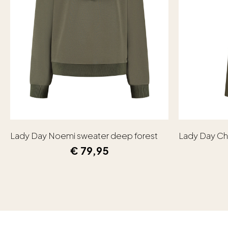
Lady Day Noemi sweater deep forest
Lady Day Ch
€
79,95