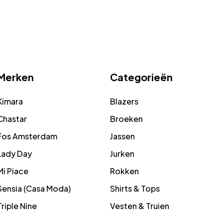
Merken
Categorieën
Kimara
Blazers
Chastar
Broeken
Fos Amsterdam
Jassen
Lady Day
Jurken
Mi Piace
Rokken
Sensia (Casa Moda)
Shirts & Tops
Triple Nine
Vesten & Truien