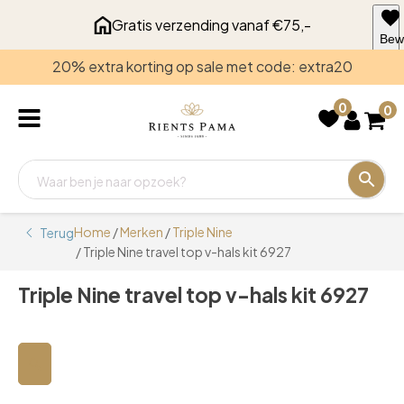
Gratis verzending vanaf €75,-
Bew
voo
20% extra korting op sale met code: extra20
late
0
0
Home
/
Merken
/
Triple Nine
Terug
/ Triple Nine travel top v-hals kit 6927
Triple Nine travel top v-hals kit 6927
🔍