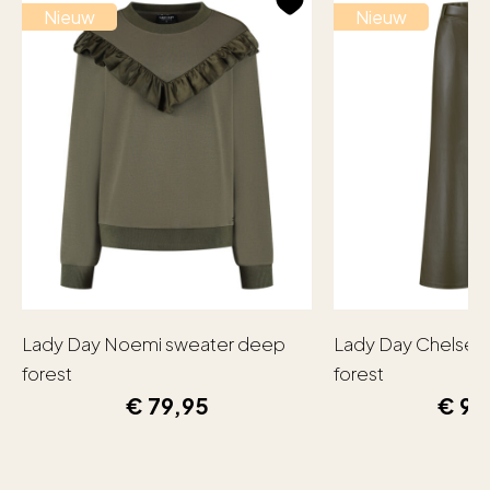
Nieuw
Nieuw
Lady Day Noemi sweater deep
Lady Day Chelsea
forest
forest
€
79,95
€
99