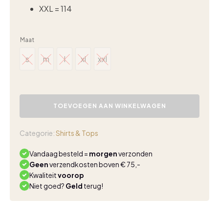
XXL = 114
Maat
s
m
l
xl
xxl
s
m
l
xl
xxl
Triple
Nine
TOEVOEGEN AAN WINKELWAGEN
travel
top
v-
Categorie:
Shirts & Tops
hals
kit
Vandaag besteld =
morgen
verzonden
6927
Geen
verzendkosten boven € 75,-
aantal
Kwaliteit
voorop
Niet goed?
Geld
terug!