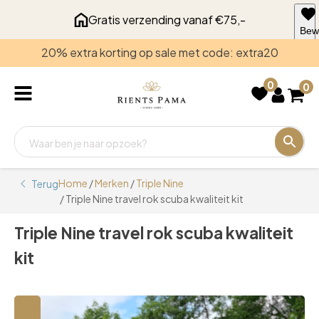
Gratis verzending vanaf €75,-
Bew
voo
20% extra korting op sale met code: extra20
late
0
0
Home
/
Merken
/
Triple Nine
Terug
/ Triple Nine travel rok scuba kwaliteit kit
Triple Nine travel rok scuba kwaliteit
kit
🔍