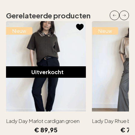
Gerelateerde producten
Nieuw
Nieuw
Uitverkocht
Lady Day Marlot cardigan groen
Lady Day Rhue bl
€
89,95
€
79