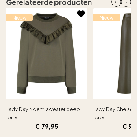
Gerelateerde producten
Nieuw
Nieuw
Lady Day Noemi sweater deep
Lady Day Chelsea
forest
forest
€
79,95
€
99