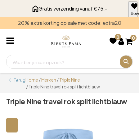
Gratis verzending vanaf €75,-
Bew
voo
20% extra korting op sale met code: extra20
late
0
0
Home
/
Merken
/
Triple Nine
Terug
/ Triple Nine travel rok split lichtblauw
Triple Nine travel rok split lichtblauw
🔍