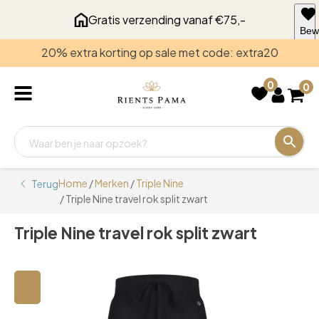
Gratis verzending vanaf €75,-
Bew
voo
20% extra korting op sale met code: extra20
late
0
0
Home
/
Merken
/
Triple Nine
Terug
/ Triple Nine travel rok split zwart
Triple Nine travel rok split zwart
🔍