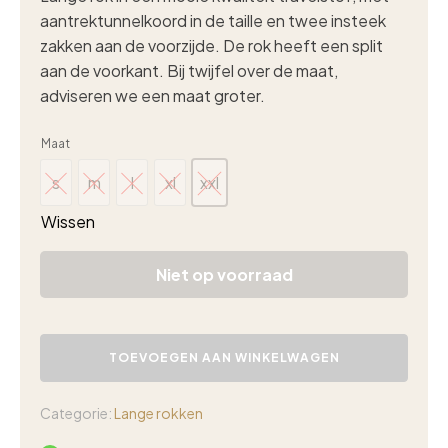
aantrektunnelkoord in de taille en twee insteek
zakken aan de voorzijde. De rok heeft een split
aan de voorkant. Bij twijfel over de maat,
adviseren we een maat groter.
Maat
s
m
l
xl
xxl
s
m
l
xl
xxl
Wissen
Niet op voorraad
Triple
Nine
TOEVOEGEN AAN WINKELWAGEN
travel
rok
split
Categorie:
Lange rokken
zwart
aantal