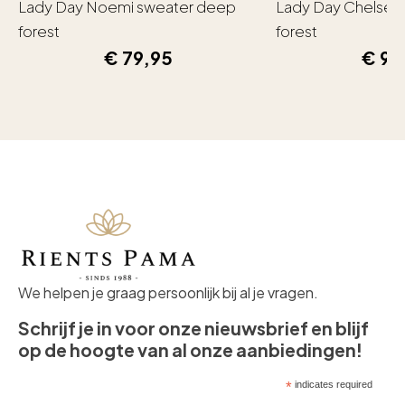
Lady Day Noemi sweater deep
Lady Day Chelsea
forest
forest
€
79,95
€
99
We helpen je graag persoonlijk bij al je vragen.
Schrijf je in voor onze nieuwsbrief en blijf
op de hoogte van al onze aanbiedingen!
*
indicates required