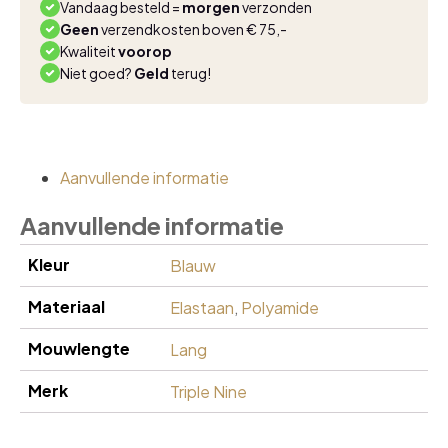
Vandaag besteld =
morgen
verzonden
Geen
verzendkosten boven € 75,-
Kwaliteit
voorop
Niet goed?
Geld
terug!
Aanvullende informatie
Aanvullende informatie
Kleur
Blauw
Materiaal
Elastaan
,
Polyamide
Mouwlengte
Lang
Merk
Triple Nine