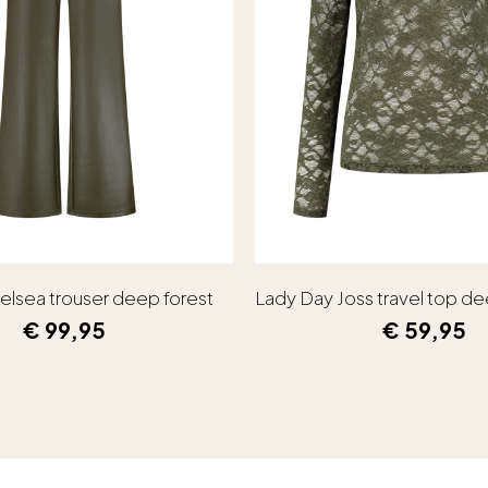
elsea trouser deep forest
Lady Day Joss travel top de
€
99,95
€
59,95