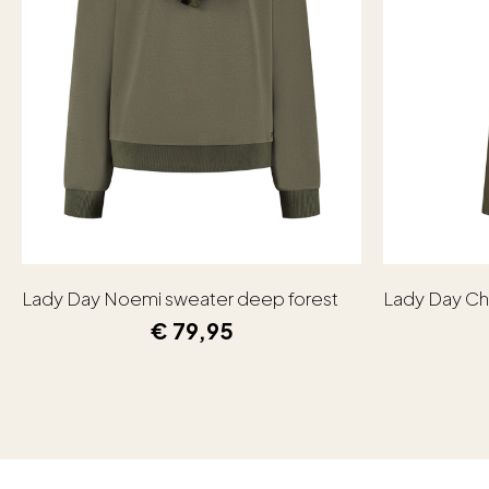
Lady Day Noemi sweater deep forest
Lady Day Ch
€
79,95