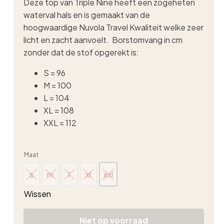
Deze top van Triple Nine heeft een zogeheten
waterval hals en is gemaakt van de
hoogwaardige Nuvola Travel Kwaliteit welke zeer
licht en zacht aanvoelt. Borstomvang in cm
zonder dat de stof opgerekt is:
S = 96
M = 100
L = 104
XL = 108
XXL = 112
Maat
s
m
l
xl
xxl
s
m
l
xl
xxl
Wissen
Niet op voorraad