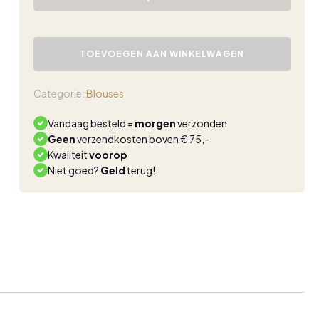
Triple
Nine
TOEVOEGEN AAN WINKELWAGEN
travel
top
silva
Categorie:
Blouses
beige
aantal
Vandaag besteld =
morgen
verzonden
Geen
verzendkosten boven € 75,-
Kwaliteit
voorop
Niet goed?
Geld
terug!