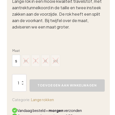
Lange rok in een mooie kwaliteit travelstof, met
aantrektunnelkoord in de taille en twee insteek
zakken aan de voorzijde. De rok heeft een split
aan de voorkant. Bij twijfel over de maat,
adviseren we een maat groter.
Maat
s
m
l
xl
xxl
s
m
l
xl
xxl
Triple
Nine
TOEVOEGEN AAN WINKELWAGEN
travelrok
split
zwart
Categorie:
Lange rokken
aantal
Vandaag besteld =
morgen
verzonden