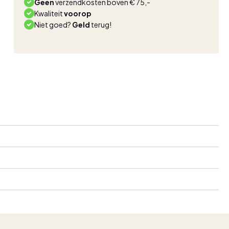
Geen
verzendkosten boven € 75,-
Kwaliteit
voorop
Niet goed?
Geld
terug!