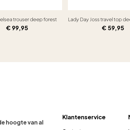
elsea trouser deep forest
Lady Day Joss travel top de
€
99,95
€
59,95
Klantenservice
 de hoogte van al