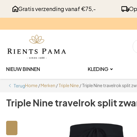
Gratis verzending vanaf €75,-
Op
NIEUW BINNEN
KLEDING
Home
/
Merken
/
Triple Nine
/ Triple Nine travelrok split z
Terug
Triple Nine travelrok split zwa
🔍