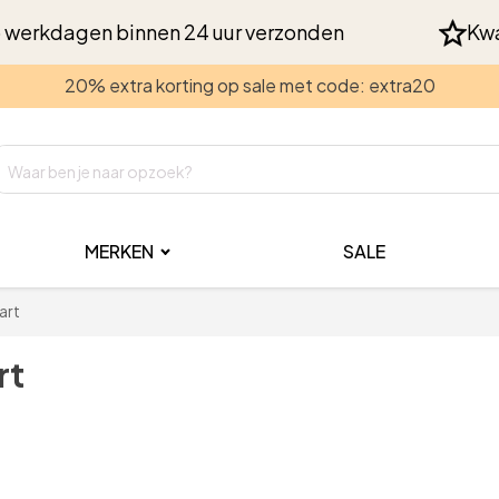
 werkdagen binnen 24 uur verzonden
Kwa
20% extra korting op sale met code: extra20
MERKEN
SALE
wart
rt