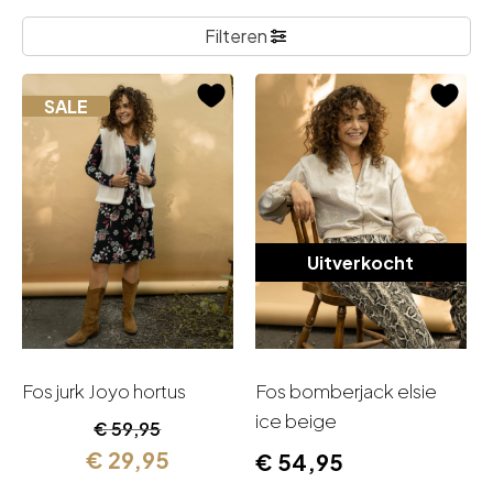
Filteren
SALE
Uitverkocht
Fos jurk Joyo hortus
Fos bomberjack elsie
ice beige
Oorspronkelijke
Huidige
€
59,95
prijs
prijs
€
29,95
€
54,95
was:
is: