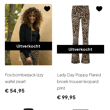
€ 59,95.
€ 29,95.
Uitverkocht
Uitverkocht
Fos bomberjack izzy
Lady Day Poppy Flared
wafel zwart
broek trouser leopard
print
€
54,95
€
99,95