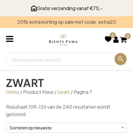
Gratis verzending vanaf €75,-
20% extra korting op sale met code: extra20
Recent
bekeken
0
0
ZWART
Home
/ Product Kleur /
zwart
/ Pagina 7
Resultaat 109–126 van de 240 resultaten wordt
Gesorteerd
getoond
op
nieuwste