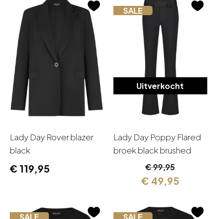
SALE
Uitverkocht
Lady Day Rover blazer
Lady Day Poppy Flared
black
broek black brushed
Oorspronkelijk
Huidige
€
99,95
€
119,95
prijs
prijs
€
49,95
was:
is:
€ 99,95.
€ 49,95.
SALE
SALE