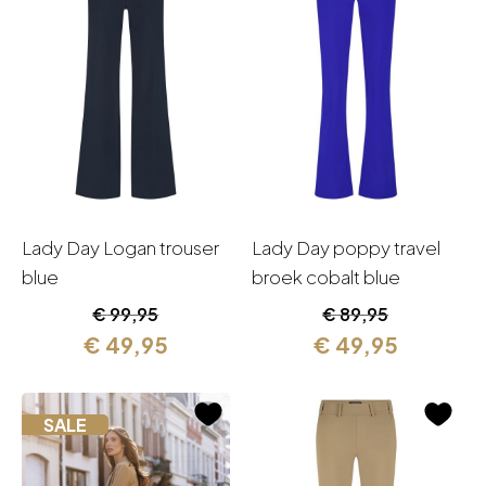
Lady Day Logan trouser
Lady Day poppy travel
blue
broek cobalt blue
Oorspronkelijke
Huidige
Oorspronkelijk
Huidige
€
99,95
€
89,95
prijs
prijs
prijs
prijs
€
49,95
€
49,95
was:
is:
was:
is:
€ 99,95.
€ 49,95.
€ 89,95.
€ 49,95.
SALE