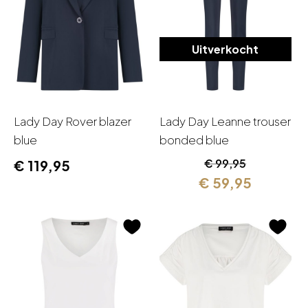
Uitverkocht
Lady Day Rover blazer
Lady Day Leanne trouser
blue
bonded blue
Oorspronkelijk
Huidige
€
99,95
€
119,95
prijs
prijs
€
59,95
was:
is:
€ 99,95.
€ 59,95.