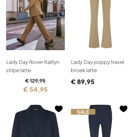
Lady Day Rover Kaitlyn
Lady Day poppy travel
stripe latte
broek latte
Oorspronkelijke
Huidige
€
129,95
€
89,95
prijs
prijs
€
54,95
was:
is:
€ 129,95.
€ 54,95.
SALE