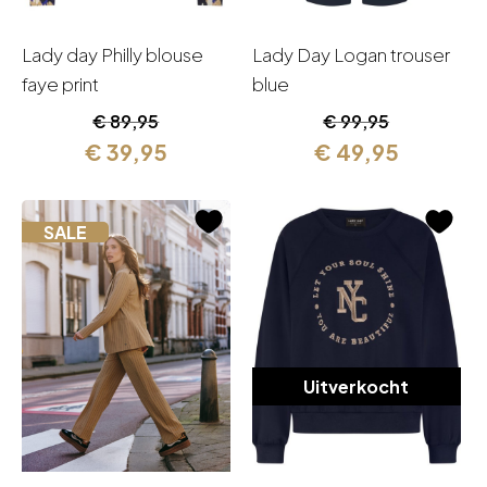
Lady day Philly blouse
Lady Day Logan trouser
faye print
blue
Oorspronkelijke
Huidige
Oorspronkelijk
Huidige
€
89,95
€
99,95
prijs
prijs
prijs
prijs
€
39,95
€
49,95
was:
is:
was:
is:
€ 89,95.
€ 39,95.
€ 99,95.
€ 49,95.
SALE
Uitverkocht