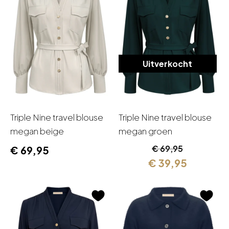
Recent
bekeken
Uitverkocht
Triple Nine travel blouse
Triple Nine travel blouse
megan beige
megan groen
Oorspronkelijk
Huidige
€
69,95
€
69,95
prijs
prijs
€
39,95
was:
is:
€ 69,95.
€ 39,95.