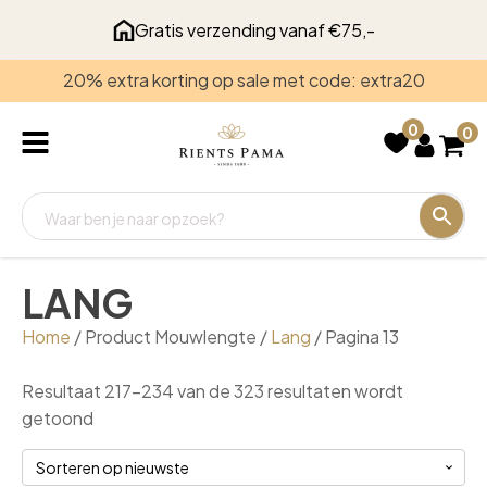
Gratis verzending vanaf €75,-
20% extra korting op sale met code: extra20
Kleur
0
0
Beige
Blauw
Bruin
Denim
Donkerblauw
LANG
Geel
Home
/ Product Mouwlengte /
Lang
/ Pagina 13
Goud
Grijs
Resultaat 217–234 van de 323 resultaten wordt
Gesorteerd
getoond
Groen
op
Oranje
nieuwste
Show more