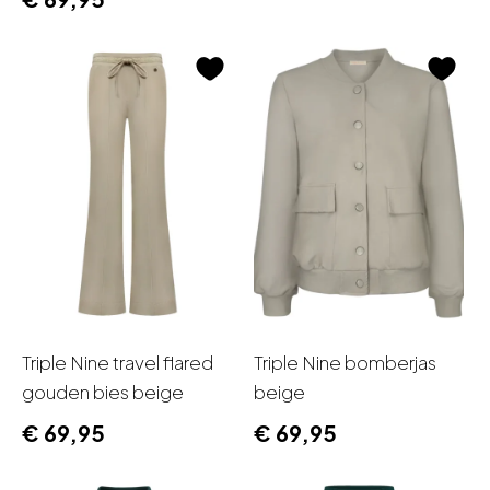
Daelin
Fos Amsterdam
Lady Day
Mi Piace
Sensia
Tence
Triple Nine
Materiaal
Alpaca wol
Elastaan
Triple Nine travel flared
Triple Nine bomberjas
Katoen
gouden bies beige
beige
Linnen
€
69,95
€
69,95
Lurex
Nylon