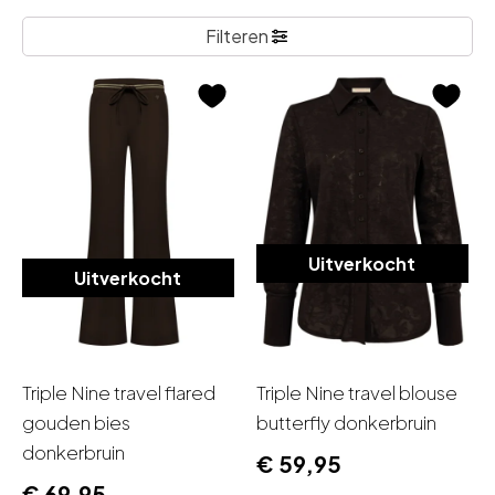
Maat
Filteren
36
38
40
42
44
46
Uitverkocht
Uitverkocht
48
50
52
Triple Nine travel flared
Triple Nine travel blouse
54
gouden bies
butterfly donkerbruin
Show more
donkerbruin
Merk
€
59,95
€
69,95