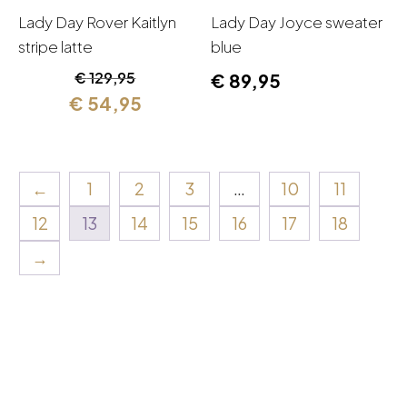
Lady Day Rover Kaitlyn
Lady Day Joyce sweater
stripe latte
blue
Oorspronkelijke
Huidige
€
129,95
€
89,95
prijs
prijs
€
54,95
was:
is:
€ 129,95.
€ 54,95.
←
1
2
3
…
10
11
12
13
14
15
16
17
18
→