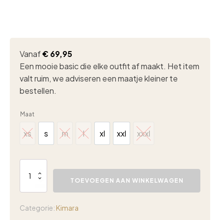
Vanaf
€
69,95
Een mooie basic die elke outfit af maakt. Het item
valt ruim, we adviseren een maatje kleiner te
bestellen.
Maat
xs
s
m
l
xl
xxl
xxxl
xs
s
m
l
xl
xxl
xxxl
Aime
Jessie
TOEVOEGEN AAN WINKELWAGEN
top
latte
aantal
Categorie:
Kimara