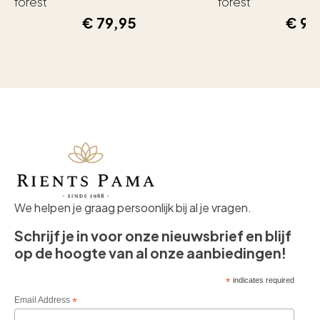
forest
forest
€
79,95
€
99
We helpen je graag persoonlijk bij al je vragen.
Schrijf je in voor onze nieuwsbrief en blijf
op de hoogte van al onze aanbiedingen!
*
indicates required
Email Address
*