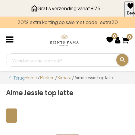
Gratis verzending vanaf €75,-
Bew
voo
20% extra korting op sale met code: extra20
late
0
0
Home
/
Merken
/
Kimara
/ Aime Jessie top latte
Terug
Aime Jessie top latte
🔍